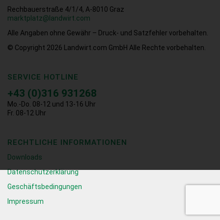
Rechbauerstraße 4/1/4, A-8010 Graz
marktplatz@landwirt.com
Alle Angaben ohne Gewähr – Druck- und Satzfehler vorbehalten.
© Copyright 2026
Landwirt.com GmbH Alle Rechte vorbehalten.
SERVICE HOTLINE
+43 (0)316 931268
Mo.-Do. 08-12 und 13-16 Uhr
Fr. 08-12 Uhr
RECHTLICHE INFORMATIONEN
Downloads
Datenschutzerklärung
Geschäftsbedingungen
Impressum