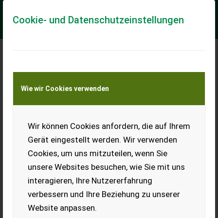
Cookie- und Datenschutzeinstellungen
Meine Transportkostenanfrage
Wie wir Cookies verwenden
Transport von Land- und Baumaschinen –
KEINE Tiertransporte
Wir können Cookies anfordern, die auf Ihrem
Sonstige Tenkhoff RT 114 Miststreuer WIE NEU
Gerät eingestellt werden. Wir verwenden
Tenkhoff RT 114 Miststreuer Gebrauchtmaschine - Baujahr:
Cookies, um uns mitzuteilen, wenn Sie
1996 - Kratzboden mechanisch - Streuwerk mit liegenden
Walzen - Beleuchtungsanlage - mech...
unsere Websites besuchen, wie Sie mit uns
interagieren, Ihre Nutzererfahrung
EUR 6.500
MwSt nicht ausweisbar
verbessern und Ihre Beziehung zu unserer
Website anpassen.