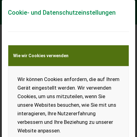
Cookie- und Datenschutzeinstellungen
Meine Transportkostenanfrage
Wie wir Cookies verwenden
Transport von Land- und Baumaschinen –
KEINE Tiertransporte
Wir können Cookies anfordern, die auf Ihrem
Schäffer Schäffer 2024S
Gerät eingestellt werden. Wir verwenden
Schäffer
Cookies, um uns mitzuteilen, wenn Sie
Schäffer 2024 Aktionspaket Serienausstattung 2024 S- 3-
unsere Websites besuchen, wie Sie mit uns
Zylinder-Dieselmotor Kubota D1105, 18,5 kW (25 PS)-
Hydrostatischer Allradantrieb mit automot...
interagieren, Ihre Nutzererfahrung
verbessern und Ihre Beziehung zu unserer
EUR 29.990
inkl. 20 % MwSt.
Website anpassen.