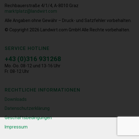
Rechbauerstraße 4/1/4, A-8010 Graz
marktplatz@landwirt.com
Alle Angaben ohne Gewähr – Druck- und Satzfehler vorbehalten.
© Copyright 2026
Landwirt.com GmbH Alle Rechte vorbehalten.
SERVICE HOTLINE
+43 (0)316 931268
Mo.-Do. 08-12 und 13-16 Uhr
Fr. 08-12 Uhr
RECHTLICHE INFORMATIONEN
Downloads
Datenschutzerklärung
Geschäftsbedingungen
Impressum