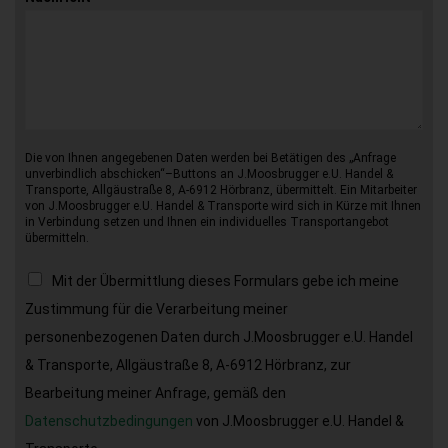
Die von Ihnen angegebenen Daten werden bei Betätigen des „Anfrage
unverbindlich abschicken“–Buttons an J.Moosbrugger e.U. Handel &
Transporte, Allgäustraße 8, A-6912 Hörbranz, übermittelt. Ein Mitarbeiter
von J.Moosbrugger e.U. Handel & Transporte wird sich in Kürze mit Ihnen
in Verbindung setzen und Ihnen ein individuelles Transportangebot
übermitteln.
Mit der Übermittlung dieses Formulars gebe ich meine
Zustimmung für die Verarbeitung meiner
personenbezogenen Daten durch J.Moosbrugger e.U. Handel
& Transporte, Allgäustraße 8, A-6912 Hörbranz, zur
Bearbeitung meiner Anfrage, gemäß den
Datenschutzbedingungen
von J.Moosbrugger e.U. Handel &