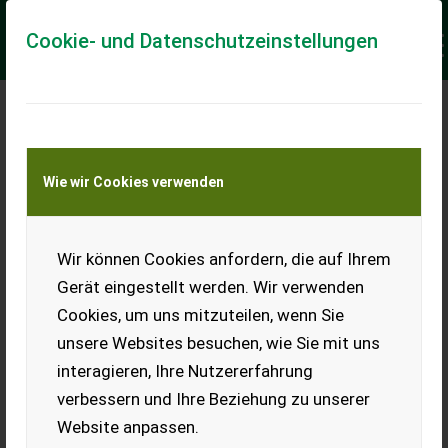
Cookie- und Datenschutzeinstellungen
Meine Transportkostenanfrage
Wie wir Cookies verwenden
Transport von Land- und Baumaschinen –
KEINE Tiertransporte
Keine Anfrage Möglich!
Wir können Cookies anfordern, die auf Ihrem
Gerät eingestellt werden. Wir verwenden
Cookies, um uns mitzuteilen, wenn Sie
unsere Websites besuchen, wie Sie mit uns
Ladeort
interagieren, Ihre Nutzererfahrung
verbessern und Ihre Beziehung zu unserer
PLZ
Ort
Website anpassen.