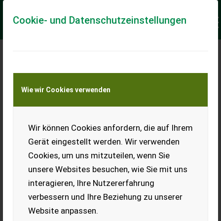
Cookie- und Datenschutzeinstellungen
Meine Transportkostenanfrage
Wie wir Cookies verwenden
Transport von Land- und Baumaschinen –
KEINE Tiertransporte
Keine Anfrage Möglich!
Wir können Cookies anfordern, die auf Ihrem
Gerät eingestellt werden. Wir verwenden
Cookies, um uns mitzuteilen, wenn Sie
unsere Websites besuchen, wie Sie mit uns
Ladeort
interagieren, Ihre Nutzererfahrung
verbessern und Ihre Beziehung zu unserer
PLZ
Ort
Website anpassen.