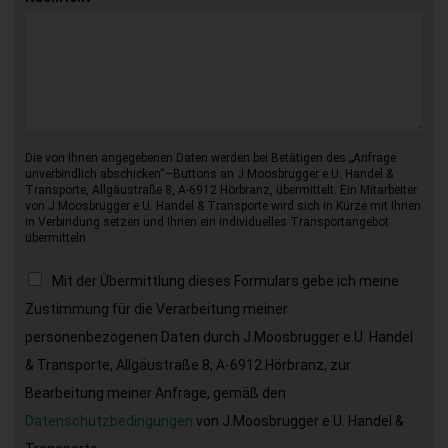
Die von Ihnen angegebenen Daten werden bei Betätigen des „Anfrage
unverbindlich abschicken“–Buttons an J.Moosbrugger e.U. Handel &
Transporte, Allgäustraße 8, A-6912 Hörbranz, übermittelt. Ein Mitarbeiter
von J.Moosbrugger e.U. Handel & Transporte wird sich in Kürze mit Ihnen
in Verbindung setzen und Ihnen ein individuelles Transportangebot
übermitteln.
Mit der Übermittlung dieses Formulars gebe ich meine
Zustimmung für die Verarbeitung meiner
personenbezogenen Daten durch J.Moosbrugger e.U. Handel
& Transporte, Allgäustraße 8, A-6912 Hörbranz, zur
Bearbeitung meiner Anfrage, gemäß den
Datenschutzbedingungen
von J.Moosbrugger e.U. Handel &