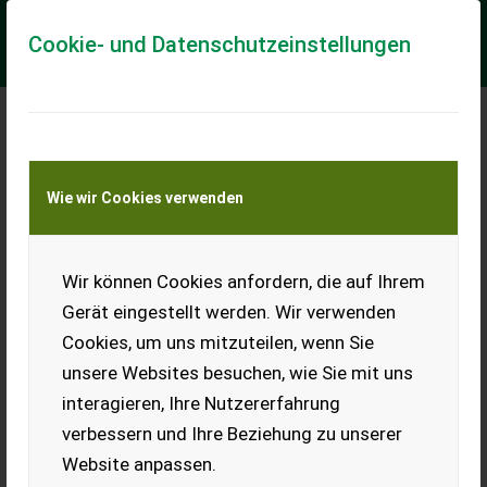
Cookie- und Datenschutzeinstellungen
Meine Transportkostenanfrage
Wie wir Cookies verwenden
Transport von Land- und Baumaschinen –
KEINE Tiertransporte
Wir können Cookies anfordern, die auf Ihrem
New Holland T5.90
Utility Dual Command
Gerät eingestellt werden. Wir verwenden
T5.90 HI -LO
Cookies, um uns mitzuteilen, wenn Sie
Lagermaschine
unsere Websites besuchen, wie Sie mit uns
interagieren, Ihre Nutzererfahrung
NEW HOLLAND T5.90 HI-LO -
FPT F5C 3,6l
verbessern und Ihre Beziehung zu unserer
Vierzylindermotor, EU Stufe 5
Website anpassen.
Motordrehzahlspeicher