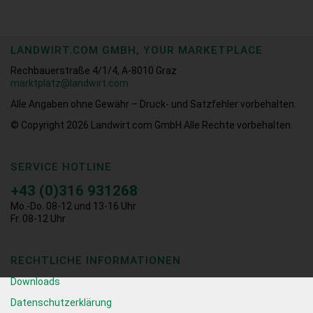
LANDWIRT.COM GMBH, YOUR MARKETPLACE
Rechbauerstraße 4/1/4, A-8010 Graz
marktplatz@landwirt.com
Alle Angaben ohne Gewähr – Druck- und Satzfehler vorbehalten.
© Copyright 2026
Landwirt.com GmbH Alle Rechte vorbehalten.
SERVICE HOTLINE
+43 (0)316 931268
Mo.-Do. 08-12 und 13-16 Uhr
Fr. 08-12 Uhr
RECHTLICHE INFORMATIONEN
Downloads
Datenschutzerklärung