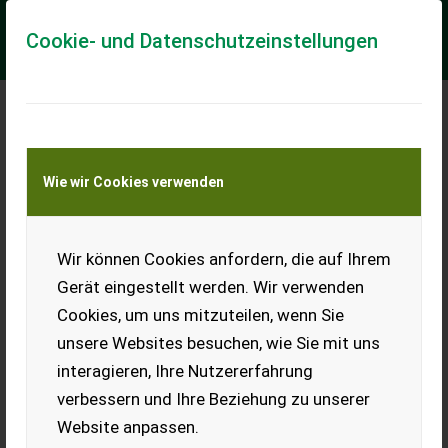
Cookie- und Datenschutzeinstellungen
Meine Transportkostenanfrage
Wie wir Cookies verwenden
Transport von Land- und Baumaschinen –
KEINE Tiertransporte
Wir können Cookies anfordern, die auf Ihrem
Sonstige Plog 2 skjærs
Gerät eingestellt werden. Wir verwenden
== Mer informasjon (NO) == merke: Plog Description Older
Cookies, um uns mitzuteilen, wenn Sie
plow for sale Has been standing for a number of years Ready
for delivery
unsere Websites besuchen, wie Sie mit uns
interagieren, Ihre Nutzererfahrung
EUR 1.000
verbessern und Ihre Beziehung zu unserer
Website anpassen.