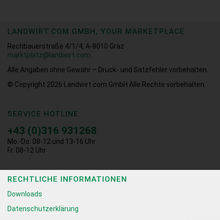
LANDWIRT.COM GMBH, YOUR MARKETPLACE
Rechbauerstraße 4/1/4, A-8010 Graz
marktplatz@landwirt.com
Alle Angaben ohne Gewähr – Druck- und Satzfehler vorbehalten.
© Copyright 2026
Landwirt.com GmbH Alle Rechte vorbehalten.
SERVICE HOTLINE
+43 (0)316 931268
Mo.-Do. 08-12 und 13-16 Uhr
Fr. 08-12 Uhr
RECHTLICHE INFORMATIONEN
Downloads
Datenschutzerklärung