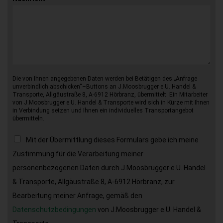
Die von Ihnen angegebenen Daten werden bei Betätigen des „Anfrage
unverbindlich abschicken“–Buttons an J.Moosbrugger e.U. Handel &
Transporte, Allgäustraße 8, A-6912 Hörbranz, übermittelt. Ein Mitarbeiter
von J.Moosbrugger e.U. Handel & Transporte wird sich in Kürze mit Ihnen
in Verbindung setzen und Ihnen ein individuelles Transportangebot
übermitteln.
Mit der Übermittlung dieses Formulars gebe ich meine
Zustimmung für die Verarbeitung meiner
personenbezogenen Daten durch J.Moosbrugger e.U. Handel
& Transporte, Allgäustraße 8, A-6912 Hörbranz, zur
Bearbeitung meiner Anfrage, gemäß den
Datenschutzbedingungen
von J.Moosbrugger e.U. Handel &