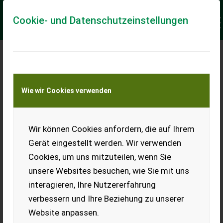
Cookie- und Datenschutzeinstellungen
Meine Transportkostenanfrage
Wie wir Cookies verwenden
Transport von Land- und Baumaschinen –
KEINE Tiertransporte
Keine Anfrage Möglich!
Wir können Cookies anfordern, die auf Ihrem
Gerät eingestellt werden. Wir verwenden
Cookies, um uns mitzuteilen, wenn Sie
unsere Websites besuchen, wie Sie mit uns
Ladeort
interagieren, Ihre Nutzererfahrung
verbessern und Ihre Beziehung zu unserer
PLZ
Ort
Website anpassen.