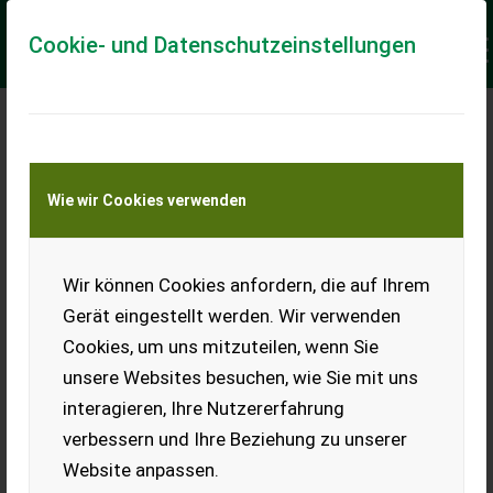
Cookie- und Datenschutzeinstellungen
Meine Transportkostenanfrage
Wie wir Cookies verwenden
Transport von Land- und Baumaschinen –
KEINE Tiertransporte
Keine Anfrage Möglich!
Wir können Cookies anfordern, die auf Ihrem
Gerät eingestellt werden. Wir verwenden
Cookies, um uns mitzuteilen, wenn Sie
unsere Websites besuchen, wie Sie mit uns
Ladeort
interagieren, Ihre Nutzererfahrung
verbessern und Ihre Beziehung zu unserer
PLZ
Ort
Website anpassen.