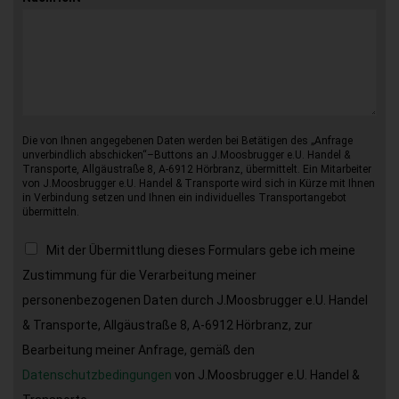
Die von Ihnen angegebenen Daten werden bei Betätigen des „Anfrage
unverbindlich abschicken“–Buttons an J.Moosbrugger e.U. Handel &
Transporte, Allgäustraße 8, A-6912 Hörbranz, übermittelt. Ein Mitarbeiter
von J.Moosbrugger e.U. Handel & Transporte wird sich in Kürze mit Ihnen
in Verbindung setzen und Ihnen ein individuelles Transportangebot
übermitteln.
Mit der Übermittlung dieses Formulars gebe ich meine
Zustimmung für die Verarbeitung meiner
personenbezogenen Daten durch J.Moosbrugger e.U. Handel
& Transporte, Allgäustraße 8, A-6912 Hörbranz, zur
Bearbeitung meiner Anfrage, gemäß den
Datenschutzbedingungen
von J.Moosbrugger e.U. Handel &