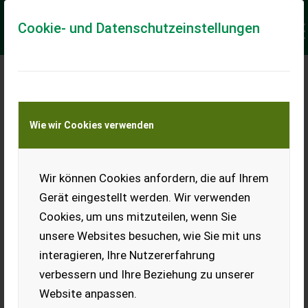
Cookie- und Datenschutzeinstellungen
Meine Transportkostenanfrage
Wie wir Cookies verwenden
Transport von Land- und Baumaschinen –
KEINE Tiertransporte
Keine Anfrage Möglich!
Wir können Cookies anfordern, die auf Ihrem
Gerät eingestellt werden. Wir verwenden
Cookies, um uns mitzuteilen, wenn Sie
unsere Websites besuchen, wie Sie mit uns
Ladeort
interagieren, Ihre Nutzererfahrung
verbessern und Ihre Beziehung zu unserer
PLZ
Ort
Website anpassen.