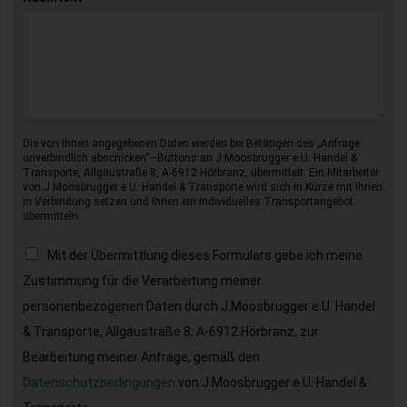
Die von Ihnen angegebenen Daten werden bei Betätigen des „Anfrage
unverbindlich abschicken“–Buttons an J.Moosbrugger e.U. Handel &
Transporte, Allgäustraße 8, A-6912 Hörbranz, übermittelt. Ein Mitarbeiter
von J.Moosbrugger e.U. Handel & Transporte wird sich in Kürze mit Ihnen
in Verbindung setzen und Ihnen ein individuelles Transportangebot
übermitteln.
Mit der Übermittlung dieses Formulars gebe ich meine
Zustimmung für die Verarbeitung meiner
personenbezogenen Daten durch J.Moosbrugger e.U. Handel
& Transporte, Allgäustraße 8, A-6912 Hörbranz, zur
Bearbeitung meiner Anfrage, gemäß den
Datenschutzbedingungen
von J.Moosbrugger e.U. Handel &