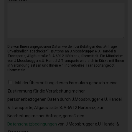
Die von Ihnen angegebenen Daten werden bei Betätigen des „Anfrage
unverbindlich abschicken“–Buttons an J.Moosbrugger e.U. Handel &
Transporte, Allgäustraße 8, A-6912 Hörbranz, übermittelt. Ein Mitarbeiter
von J.Moosbrugger e.U. Handel & Transporte wird sich in Kürze mit Ihnen
in Verbindung setzen und Ihnen ein individuelles Transportangebot
übermitteln.
Mit der Übermittlung dieses Formulars gebe ich meine
Zustimmung für die Verarbeitung meiner
personenbezogenen Daten durch J.Moosbrugger e.U. Handel
& Transporte, Allgäustraße 8, A-6912 Hörbranz, zur
Bearbeitung meiner Anfrage, gemäß den
Datenschutzbedingungen
von J.Moosbrugger e.U. Handel &