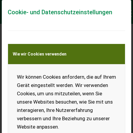
Cookie- und Datenschutzeinstellungen
Meine Transportkostenanfrage
Wie wir Cookies verwenden
Transport von Land- und Baumaschinen –
KEINE Tiertransporte
Keine Anfrage Möglich!
Wir können Cookies anfordern, die auf Ihrem
Gerät eingestellt werden. Wir verwenden
Cookies, um uns mitzuteilen, wenn Sie
unsere Websites besuchen, wie Sie mit uns
Ladeort
interagieren, Ihre Nutzererfahrung
verbessern und Ihre Beziehung zu unserer
PLZ
Ort
Website anpassen.