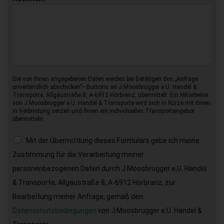
Die von Ihnen angegebenen Daten werden bei Betätigen des „Anfrage
unverbindlich abschicken“–Buttons an J.Moosbrugger e.U. Handel &
Transporte, Allgäustraße 8, A-6912 Hörbranz, übermittelt. Ein Mitarbeiter
von J.Moosbrugger e.U. Handel & Transporte wird sich in Kürze mit Ihnen
in Verbindung setzen und Ihnen ein individuelles Transportangebot
übermitteln.
Mit der Übermittlung dieses Formulars gebe ich meine
Zustimmung für die Verarbeitung meiner
personenbezogenen Daten durch J.Moosbrugger e.U. Handel
& Transporte, Allgäustraße 8, A-6912 Hörbranz, zur
Bearbeitung meiner Anfrage, gemäß den
Datenschutzbedingungen
von J.Moosbrugger e.U. Handel &