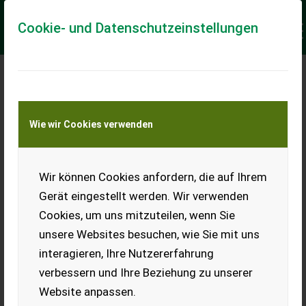
Cookie- und Datenschutzeinstellungen
Meine Transportkostenanfrage
Wie wir Cookies verwenden
Transport von Land- und Baumaschinen –
KEINE Tiertransporte
Keine Anfrage Möglich!
Wir können Cookies anfordern, die auf Ihrem
Gerät eingestellt werden. Wir verwenden
Cookies, um uns mitzuteilen, wenn Sie
unsere Websites besuchen, wie Sie mit uns
Ladeort
interagieren, Ihre Nutzererfahrung
verbessern und Ihre Beziehung zu unserer
PLZ
Ort
Website anpassen.