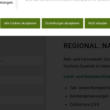
mmungen
Alle Cookies akzeptieren
Einstellungen akzeptieren
Nicht erlauben
REGIONAL. N
Nah- und Fernverkehr. Ei
höchste Qualität im Mas
Land- und Baumaschine
Teil- sowie Komplett
Sonderabmessungen
Zollservice (CH)