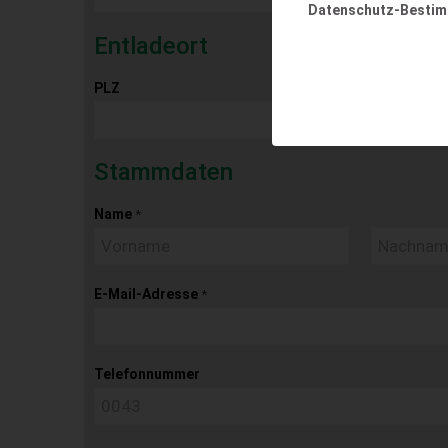
Datenschutz-Besti
Entladeort
PLZ
Ort
Stammdaten
Name
*
E-Mail-Adresse
*
Telefonnummer