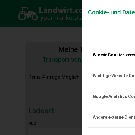
Cookie- und Dat
Meine Transportkosten
Wie wir Cookies ver
Transport von Land- und Baumas
Tiertransporte
Wichtige Website Co
Keine Anfrage Möglich!
Google Analytics Co
Ladeort
Andere externe Dien
PLZ
Ort