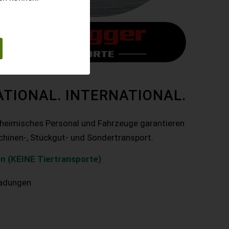
ATIONAL. INTERNATIONAL.
nheimisches Personal und Fahrzeuge garantieren
chinen-, Stückgut- und Sondertransport.
n (KEINE Tiertransporte)
ladungen