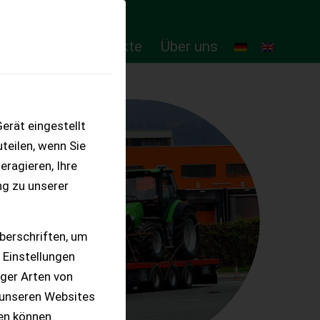
ten
Online-Produkte
Über uns
erät eingestellt
teilen, wenn Sie
eragieren, Ihre
ng zu unserer
berschriften, um
 Einstellungen
iger Arten von
 unseren Websites
ten können.