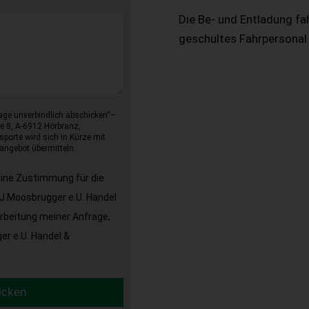
Die Be- und Entladung fa
geschultes Fahrpersonal
age unverbindlich abschicken“–
e 8, A-6912 Hörbranz,
sporte wird sich in Kürze mit
angebot übermitteln.
eine Zustimmung für die
J.Moosbrugger e.U. Handel
arbeitung meiner Anfrage,
r e.U. Handel &
icken