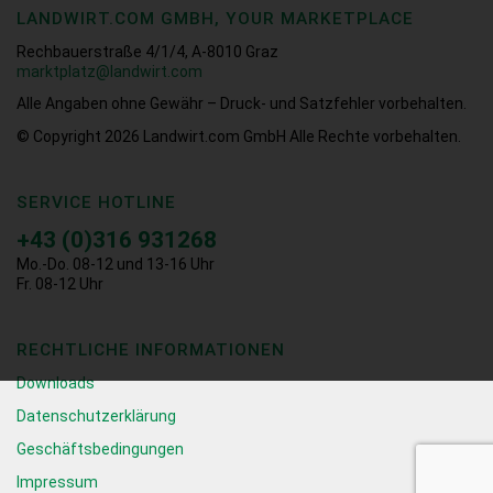
LANDWIRT.COM GMBH, YOUR MARKETPLACE
Rechbauerstraße 4/1/4, A-8010 Graz
marktplatz@landwirt.com
Alle Angaben ohne Gewähr – Druck- und Satzfehler vorbehalten.
© Copyright 2026
Landwirt.com GmbH Alle Rechte vorbehalten.
SERVICE HOTLINE
+43 (0)316 931268
Mo.-Do. 08-12 und 13-16 Uhr
Fr. 08-12 Uhr
RECHTLICHE INFORMATIONEN
Downloads
Datenschutzerklärung
Geschäftsbedingungen
Impressum