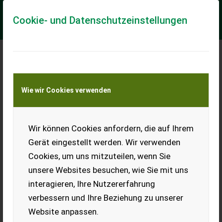
Cookie- und Datenschutzeinstellungen
Meine Transportkostenanfrage
Wie wir Cookies verwenden
Transport von Land- und Baumaschinen –
KEINE Tiertransporte
Wir können Cookies anfordern, die auf Ihrem
Orsi Comfort 220 (15878)
Gerät eingestellt werden. Wir verwenden
Produktbeschreibung Orsi Comfort 220 Ich freue mich, Ihnen
Cookies, um uns mitzuteilen, wenn Sie
im Maschinenzentrum St. Martin das Orsi Mulchgerät
Comfort 220 ausführlich vorzustellen...
unsere Websites besuchen, wie Sie mit uns
interagieren, Ihre Nutzererfahrung
EUR 7.900
inkl. 20 % MwSt.
verbessern und Ihre Beziehung zu unserer
Website anpassen.