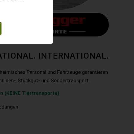
ATIONAL. INTERNATIONAL.
nheimisches Personal und Fahrzeuge garantieren
chinen-, Stückgut- und Sondertransport.
n (KEINE Tiertransporte)
ladungen