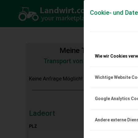
Cookie- und Dat
Meine Transportkosten
Wie wir Cookies ver
Transport von Land- und Baumas
Tiertransporte
Wichtige Website Co
Keine Anfrage Möglich!
Google Analytics Co
Ladeort
Andere externe Dien
PLZ
Ort