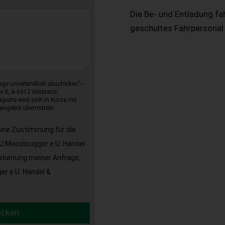
Die Be- und Entladung fa
geschultes Fahrpersonal
age unverbindlich abschicken“–
e 8, A-6912 Hörbranz,
sporte wird sich in Kürze mit
angebot übermitteln.
eine Zustimmung für die
J.Moosbrugger e.U. Handel
arbeitung meiner Anfrage,
r e.U. Handel &
icken