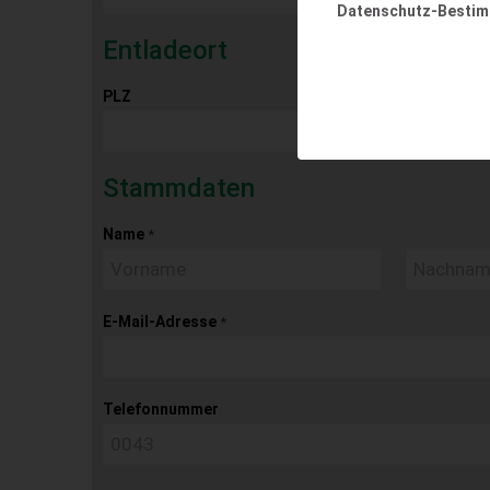
Datenschutz-Besti
Entladeort
PLZ
Ort
Stammdaten
Name
*
E-Mail-Adresse
*
Telefonnummer