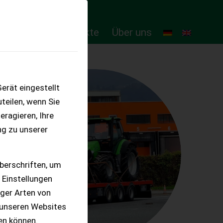
ten
Online-Produkte
Über uns
erät eingestellt
teilen, wenn Sie
eragieren, Ihre
ng zu unserer
berschriften, um
 Einstellungen
iger Arten von
 unseren Websites
ten können.