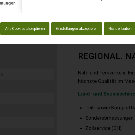
mmungen
Alle Cookies akzeptieren
Einstellungen akzeptieren
Nicht erlauben
REGIONAL. N
Nah- und Fernverkehr. Ei
höchste Qualität im Mas
Land- und Baumaschine
Teil- sowie Komplett
Sonderabmessungen
Zollservice (CH)