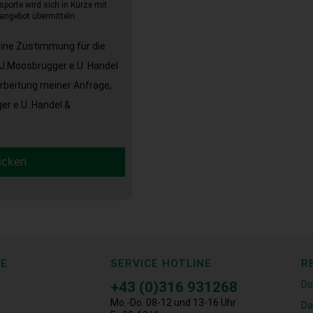
sporte wird sich in Kürze mit
angebot übermitteln.
eine Zustimmung für die
J.Moosbrugger e.U. Handel
arbeitung meiner Anfrage,
r e.U. Handel &
icken
CE
SERVICE HOTLINE
R
+43 (0)316 931268
Do
Mo.-Do. 08-12 und 13-16 Uhr
Da