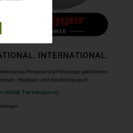
ATIONAL. INTERNATIONAL.
nheimisches Personal und Fahrzeuge garantieren
chinen-, Stückgut- und Sondertransport.
n (KEINE Tiertransporte)
ladungen