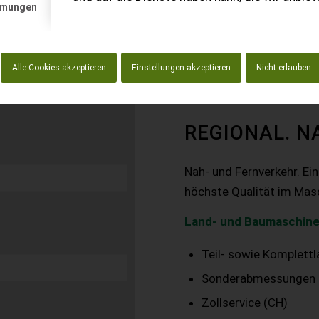
mmungen
Alle Cookies akzeptieren
Einstellungen akzeptieren
Nicht erlauben
REGIONAL. N
Nah- und Fernverkehr. Ei
höchste Qualität im Mas
Land- und Baumaschine
Teil- sowie Komplett
Sonderabmessungen
Zollservice (CH)