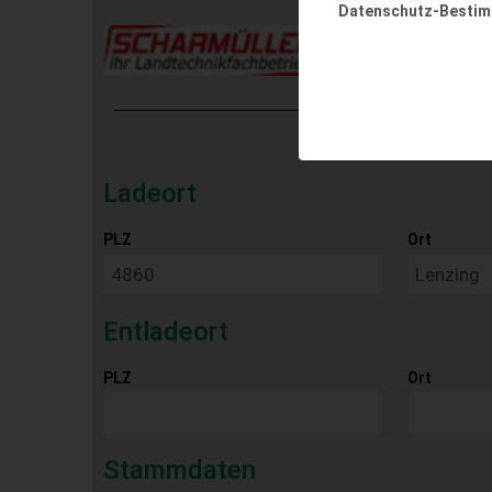
Datenschutz-Besti
Ladeort
PLZ
Ort
Entladeort
PLZ
Ort
Stammdaten