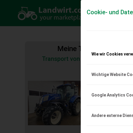
Cookie- und Dat
Meine Transportkosten
Wie wir Cookies ver
Transport von Land- und Baumas
Tiertransporte
Wichtige Website Co
New Holland T7.
DEMNÄCHST VERF
Google Analytics Co
New Holland T7.170 AC 
mit Michelin XeoBIB 
Höchstgeschwindigkeit
Andere externe Dien
EUR 0