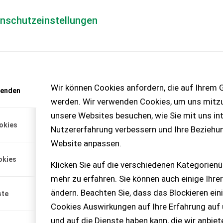
enschutzeinstellungen
Händlerlogin
für Händler
Mediada
anfrage
Wir können Cookies anfordern, die auf Ihrem G
wenden
chinen – KEINE
werden. Wir verwenden Cookies, um uns mitzu
unsere Websites besuchen, wie Sie mit uns int
okies
Nutzererfahrung verbessern und Ihre Beziehu
170 Auto Command
Website anpassen.
ÜGBAR!
okies
Klicken Sie auf die verschiedenen Kategorienü
in "Maserati-Blau" bereift
mehr zu erfahren. Sie können auch einige Ihrer
520/60R28 bzw. 650/60R38
 50 km/h Die Maschine i...
ändern. Beachten Sie, dass das Blockieren ein
ste
Cookies Auswirkungen auf Ihre Erfahrung auf
und auf die Dienste haben kann, die wir anbie