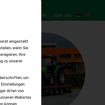
ten
Online-Produkte
Über uns
erät eingestellt
teilen, wenn Sie
eragieren, Ihre
ng zu unserer
berschriften, um
 Einstellungen
iger Arten von
 unseren Websites
ten können.