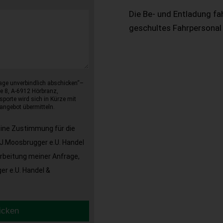
Die Be- und Entladung fa
geschultes Fahrpersonal
age unverbindlich abschicken“–
e 8, A-6912 Hörbranz,
sporte wird sich in Kürze mit
angebot übermitteln.
eine Zustimmung für die
J.Moosbrugger e.U. Handel
arbeitung meiner Anfrage,
r e.U. Handel &
icken