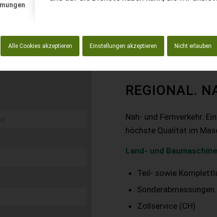
mmungen
Alle Cookies akzeptieren
Einstellungen akzeptieren
Nicht erlauben
REGIONAL. N
Nah- und Fernverkehr. Ei
höchste Qualität im Mas
Land- und Baumaschine
Teil- sowie Komplett
Sonderabmessungen
Zollservice (CH)