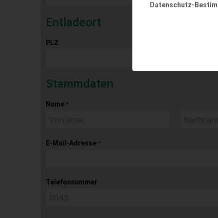
Datenschutz-Besti
Entladeort
PLZ
Ort
Stammdaten
Name
*
E-Mail-Adresse
*
Telefonnummer