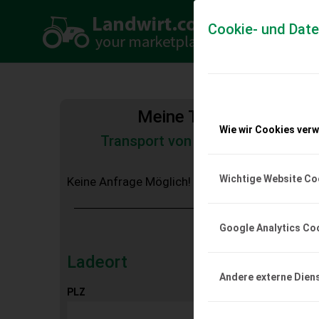
Cookie- und Dat
Meine Transportkosten
Wie wir Cookies ver
Transport von Land- und Baumas
Tiertransporte
Wichtige Website Co
Keine Anfrage Möglich!
Google Analytics Co
Ladeort
Andere externe Dien
PLZ
Ort