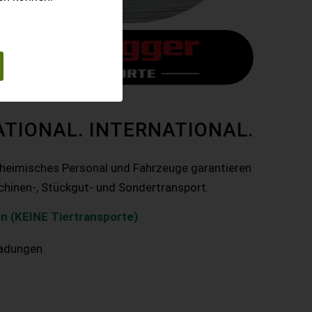
ATIONAL. INTERNATIONAL.
nheimisches Personal und Fahrzeuge garantieren
chinen-, Stückgut- und Sondertransport.
n (KEINE Tiertransporte)
ladungen