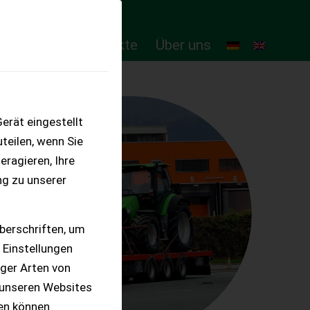
ten
Online-Produkte
Über uns
erät eingestellt
teilen, wenn Sie
eragieren, Ihre
ng zu unserer
berschriften, um
 Einstellungen
iger Arten von
 unseren Websites
ten können.