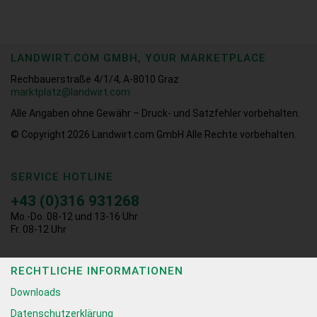
LANDWIRT.COM GMBH, YOUR MARKETPLACE
Rechbauerstraße 4/1/4, A-8010 Graz
marktplatz@landwirt.com
Alle Angaben ohne Gewähr – Druck- und Satzfehler vorbehalten.
© Copyright 2026
Landwirt.com GmbH Alle Rechte vorbehalten.
SERVICE HOTLINE
+43 (0)316 931268
Mo.-Do. 08-12 und 13-16 Uhr
Fr. 08-12 Uhr
RECHTLICHE INFORMATIONEN
Downloads
Datenschutzerklärung