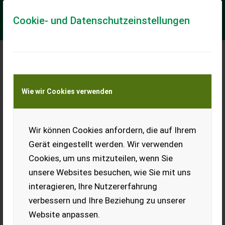
Cookie- und Datenschutzeinstellungen
Meine Transportkostenanfrage
Wie wir Cookies verwenden
Transport von Land- und Baumaschinen –
KEINE Tiertransporte
Wir können Cookies anfordern, die auf Ihrem
Fendt 716 SCR
Gerät eingestellt werden. Wir verwenden
Ausstattung (ohne Anspruch auf Vollständigkeit) K028
Cookies, um uns mitzuteilen, wenn Sie
DREIPUNKT KAT. 2/3 SK OHNE OBE C190
ZUSATZBELEUCHTUNG VORN C310 RUNDUMKENNLEUCHTE
unsere Websites besuchen, wie Sie mit uns
LINKS K210 ...
interagieren, Ihre Nutzererfahrung
EUR 74.851
inkl. 19% MwSt
verbessern und Ihre Beziehung zu unserer
Website anpassen.