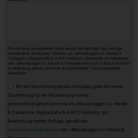
Die von Ihnen angegebenen Daten werden bei Betätigen des „Anfrage
unverbindlich abschicken“–Buttons an J.Moosbrugger e.U. Handel &
Transporte, Allgäustraße 8, A-6912 Hörbranz, übermittelt. Ein Mitarbeiter
von J.Moosbrugger e.U. Handel & Transporte wird sich in Kürze mit Ihnen
in Verbindung setzen und Ihnen ein individuelles Transportangebot
übermitteln.
Mit der Übermittlung dieses Formulars gebe ich meine
Zustimmung für die Verarbeitung meiner
personenbezogenen Daten durch J.Moosbrugger e.U. Handel
& Transporte, Allgäustraße 8, A-6912 Hörbranz, zur
Bearbeitung meiner Anfrage, gemäß den
Datenschutzbedingungen
von J.Moosbrugger e.U. Handel &