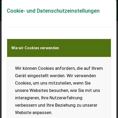
Cookie- und Datenschutzeinstellungen
Meine Transportkostenanfrage
Wie wir Cookies verwenden
Transport von Land- und Baumaschinen –
KEINE Tiertransporte
Keine Anfrage Möglich!
Wir können Cookies anfordern, die auf Ihrem
Gerät eingestellt werden. Wir verwenden
Cookies, um uns mitzuteilen, wenn Sie
unsere Websites besuchen, wie Sie mit uns
Ladeort
interagieren, Ihre Nutzererfahrung
verbessern und Ihre Beziehung zu unserer
PLZ
Ort
Website anpassen.