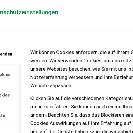
enschutzeinstellungen
Händlerlogin
für Händler
Mediada
anfrage
Wir können Cookies anfordern, die auf Ihrem G
wenden
chinen – KEINE
werden. Wir verwenden Cookies, um uns mitzu
unsere Websites besuchen, wie Sie mit uns int
okies
Nutzererfahrung verbessern und Ihre Beziehu
Website anpassen.
amic Command. Wie vom
okies
hydraulik für el...
Klicken Sie auf die verschiedenen Kategorienü
mehr zu erfahren. Sie können auch einige Ihrer
ändern. Beachten Sie, dass das Blockieren ein
ste
Cookies Auswirkungen auf Ihre Erfahrung auf
und auf die Dienste haben kann, die wir anbie