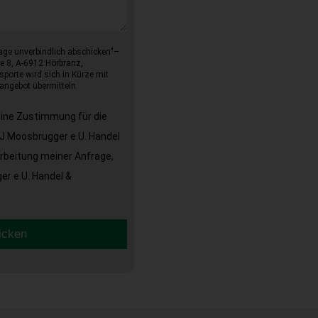
age unverbindlich abschicken“–
e 8, A-6912 Hörbranz,
sporte wird sich in Kürze mit
angebot übermitteln.
eine Zustimmung für die
J.Moosbrugger e.U. Handel
arbeitung meiner Anfrage,
r e.U. Handel &
icken