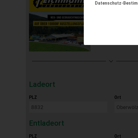
Datenschutz-Besti
Ladeort
PLZ
Ort
Entladeort
PLZ
Ort