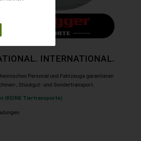
ATIONAL. INTERNATIONAL.
nheimisches Personal und Fahrzeuge garantieren
chinen-, Stückgut- und Sondertransport.
n (KEINE Tiertransporte)
ladungen