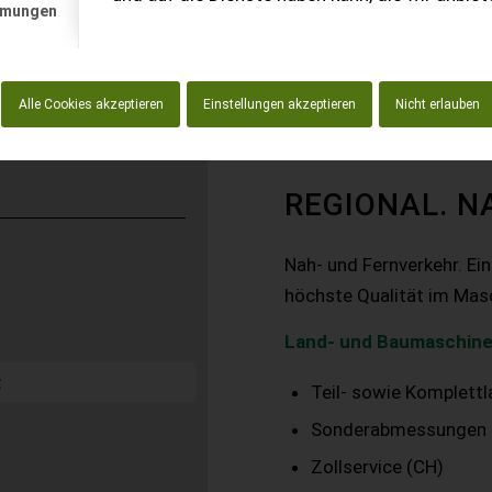
mmungen
Alle Cookies akzeptieren
Einstellungen akzeptieren
Nicht erlauben
REGIONAL. N
Nah- und Fernverkehr. Ei
höchste Qualität im Mas
Land- und Baumaschine
Teil- sowie Komplett
Sonderabmessungen
Zollservice (CH)