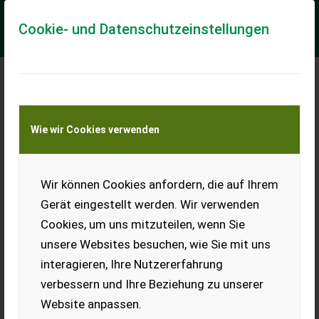
Cookie- und Datenschutzeinstellungen
Meine Transportkostenanfrage
Wie wir Cookies verwenden
Transport von Land- und Baumaschinen –
KEINE Tiertransporte
Wir können Cookies anfordern, die auf Ihrem
JLG 800AJ
Gerät eingestellt werden. Wir verwenden
== More details (EN) == Classification: C Steering: 2 wheel
Cookies, um uns mitzuteilen, wenn Sie
steering Lifting speed up/down (sek.): 95 Gradeability (%): 30
Platform height: 26380 ...
unsere Websites besuchen, wie Sie mit uns
interagieren, Ihre Nutzererfahrung
EUR 0
verbessern und Ihre Beziehung zu unserer
Website anpassen.