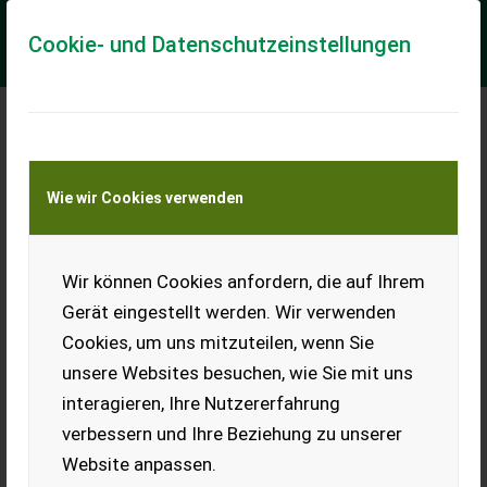
Cookie- und Datenschutzeinstellungen
Meine Transportkostenanfrage
Wie wir Cookies verwenden
Transport von Land- und Baumaschinen –
KEINE Tiertransporte
Wir können Cookies anfordern, die auf Ihrem
Sonstige OT 2000 F
Gerät eingestellt werden. Wir verwenden
Tiefenführung elektr.-Hydr., Krautschläger für Zwiebeln und
Cookies, um uns mitzuteilen, wenn Sie
Wurzelgemüse Front / Heck 1 x Frontanbau Spurweite 1 x
Spurweite 2,00 m Gelenkwel...
unsere Websites besuchen, wie Sie mit uns
interagieren, Ihre Nutzererfahrung
EUR 11.305
inkl. 19% MwSt
verbessern und Ihre Beziehung zu unserer
Website anpassen.