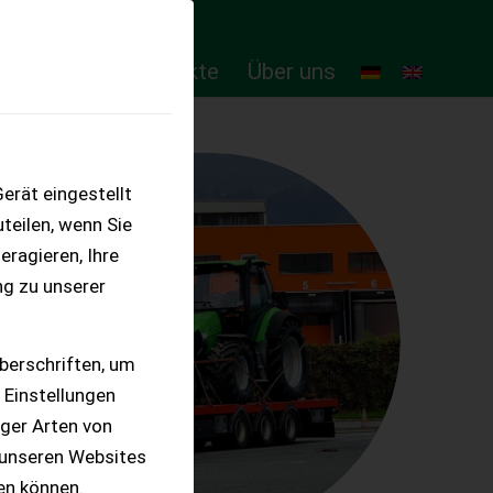
ten
Online-Produkte
Über uns
erät eingestellt
teilen, wenn Sie
eragieren, Ihre
ng zu unserer
berschriften, um
 Einstellungen
iger Arten von
 unseren Websites
ten können.