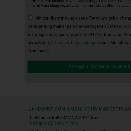
übermittelt. Ein Mitarbeiter von J.Moosbrugger e.U. Handel & Tran
Ihnen in Verbindung setzen und Ihnen ein individuelles Transport
Mit der Übermittlung dieses Formulars gebe ich m
Verarbeitung meiner personenbezogenen Daten durch 
& Transporte, Allgäustraße 8, A-6912 Hörbranz, zur Be
gemäß den
Datenschutzbedingungen
von J.Moosbrugge
Transporte.
Anfrage unverbindlich absch
LANDWIRT.COM GMBH, YOUR MARKETPLA
Rechbauerstraße 4/1/4, A-8010 Graz
marktplatz@landwirt.com