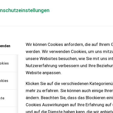
enschutzeinstellungen
Händlerlogin
für Händler
Mediada
anfrage
Wir können Cookies anfordern, die auf Ihrem G
wenden
chinen – KEINE
werden. Wir verwenden Cookies, um uns mitzu
unsere Websites besuchen, wie Sie mit uns int
okies
Nutzererfahrung verbessern und Ihre Beziehu
Website anpassen.
en. - 3-Punkt Anhängung -
okies
durchmesser 70cm
Klicken Sie auf die verschiedenen Kategorienü
mehr zu erfahren. Sie können auch einige Ihrer
ändern. Beachten Sie, dass das Blockieren ein
ste
Cookies Auswirkungen auf Ihre Erfahrung auf
und auf die Dienste haben kann, die wir anbie