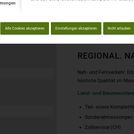
mmungen
Alle Cookies akzeptieren
Einstellungen akzeptieren
Nicht erlauben
REGIONAL. N
Nah- und Fernverkehr. Ei
höchste Qualität im Mas
Land- und Baumaschine
Teil- sowie Komplett
Sonderabmessungen
Zollservice (CH)