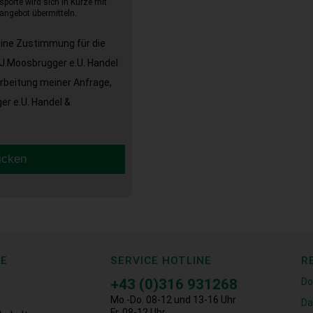
sporte wird sich in Kürze mit
angebot übermitteln.
eine Zustimmung für die
J.Moosbrugger e.U. Handel
arbeitung meiner Anfrage,
r e.U. Handel &
icken
CE
SERVICE HOTLINE
R
+43 (0)316 931268
Do
Mo.-Do. 08-12 und 13-16 Uhr
Da
Fr. 08-12 Uhr