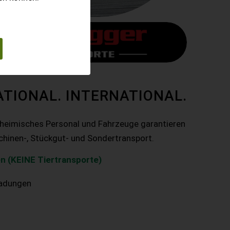
ATIONAL. INTERNATIONAL.
nheimisches Personal und Fahrzeuge garantieren
chinen-, Stückgut- und Sondertransport.
n (KEINE Tiertransporte)
ladungen