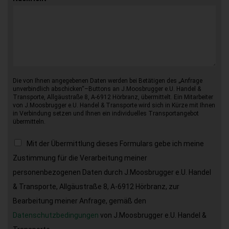
Die von Ihnen angegebenen Daten werden bei Betätigen des „Anfrage
unverbindlich abschicken“–Buttons an J.Moosbrugger e.U. Handel &
Transporte, Allgäustraße 8, A-6912 Hörbranz, übermittelt. Ein Mitarbeiter
von J.Moosbrugger e.U. Handel & Transporte wird sich in Kürze mit Ihnen
in Verbindung setzen und Ihnen ein individuelles Transportangebot
übermitteln.
Mit der Übermittlung dieses Formulars gebe ich meine
Zustimmung für die Verarbeitung meiner
personenbezogenen Daten durch J.Moosbrugger e.U. Handel
& Transporte, Allgäustraße 8, A-6912 Hörbranz, zur
Bearbeitung meiner Anfrage, gemäß den
Datenschutzbedingungen
von J.Moosbrugger e.U. Handel &