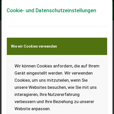
Cookie- und Datenschutzeinstellungen
Meine Transportkostenanfrage
Wie wir Cookies verwenden
Transport von Land- und Baumaschinen –
KEINE Tiertransporte
Keine Anfrage Möglich!
Wir können Cookies anfordern, die auf Ihrem
Gerät eingestellt werden. Wir verwenden
Cookies, um uns mitzuteilen, wenn Sie
unsere Websites besuchen, wie Sie mit uns
Ladeort
interagieren, Ihre Nutzererfahrung
verbessern und Ihre Beziehung zu unserer
PLZ
Ort
Website anpassen.