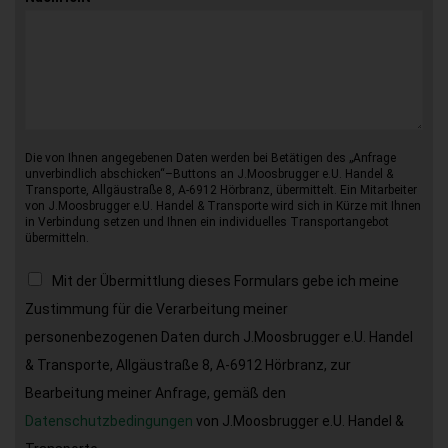
Die von Ihnen angegebenen Daten werden bei Betätigen des „Anfrage
unverbindlich abschicken“–Buttons an J.Moosbrugger e.U. Handel &
Transporte, Allgäustraße 8, A-6912 Hörbranz, übermittelt. Ein Mitarbeiter
von J.Moosbrugger e.U. Handel & Transporte wird sich in Kürze mit Ihnen
in Verbindung setzen und Ihnen ein individuelles Transportangebot
übermitteln.
Mit der Übermittlung dieses Formulars gebe ich meine
Zustimmung für die Verarbeitung meiner
personenbezogenen Daten durch J.Moosbrugger e.U. Handel
& Transporte, Allgäustraße 8, A-6912 Hörbranz, zur
Bearbeitung meiner Anfrage, gemäß den
Datenschutzbedingungen
von J.Moosbrugger e.U. Handel &