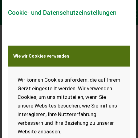
Cookie- und Datenschutzeinstellungen
Meine Transportkostenanfrage
Wie wir Cookies verwenden
Transport von Land- und Baumaschinen –
KEINE Tiertransporte
Keine Anfrage Möglich!
Wir können Cookies anfordern, die auf Ihrem
Gerät eingestellt werden. Wir verwenden
Cookies, um uns mitzuteilen, wenn Sie
unsere Websites besuchen, wie Sie mit uns
Ladeort
interagieren, Ihre Nutzererfahrung
verbessern und Ihre Beziehung zu unserer
PLZ
Ort
Website anpassen.