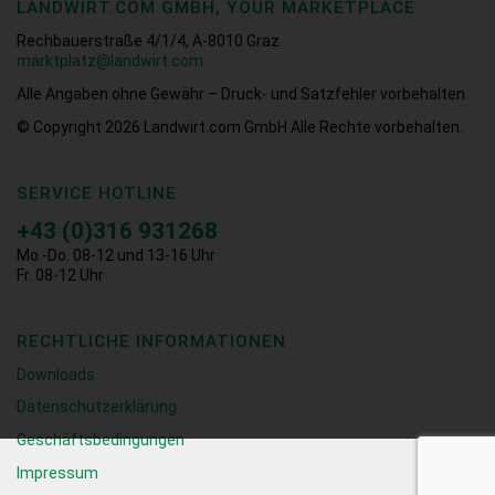
LANDWIRT.COM GMBH, YOUR MARKETPLACE
Rechbauerstraße 4/1/4, A-8010 Graz
marktplatz@landwirt.com
Alle Angaben ohne Gewähr – Druck- und Satzfehler vorbehalten.
© Copyright 2026
Landwirt.com GmbH Alle Rechte vorbehalten.
SERVICE HOTLINE
+43 (0)316 931268
Mo.-Do. 08-12 und 13-16 Uhr
Fr. 08-12 Uhr
RECHTLICHE INFORMATIONEN
Downloads
Datenschutzerklärung
Geschäftsbedingungen
Impressum