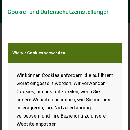
Cookie- und Datenschutzeinstellungen
Meine Transportkostenanfrage
Wie wir Cookies verwenden
Transport von Land- und Baumaschinen –
KEINE Tiertransporte
Wir können Cookies anfordern, die auf Ihrem
Sonstige Muratori Sichelmulcher mit 1,2m
Arbeitsbtreite
Gerät eingestellt werden. Wir verwenden
Leichtzügiger Sichelmulcher von Muratori
Cookies, um uns mitzuteilen, wenn Sie
unsere Websites besuchen, wie Sie mit uns
Gebrauchtes Muratori Frontsichelmähwerk mit 3 Messer in
schönem Zustand - Arbeitsbreite: 120 cm - Messer: 3
interagieren, Ihre Nutzererfahrung
hochtourige Spindeln (ca. 3.250 U/mi...
verbessern und Ihre Beziehung zu unserer
EUR 1.590
MwSt nicht ausweisbar
Website anpassen.