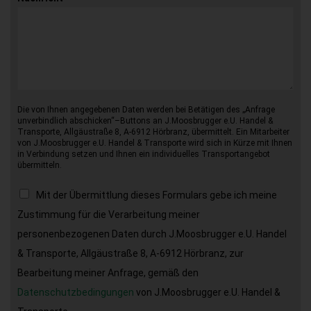
Die von Ihnen angegebenen Daten werden bei Betätigen des „Anfrage
unverbindlich abschicken“–Buttons an J.Moosbrugger e.U. Handel &
Transporte, Allgäustraße 8, A-6912 Hörbranz, übermittelt. Ein Mitarbeiter
von J.Moosbrugger e.U. Handel & Transporte wird sich in Kürze mit Ihnen
in Verbindung setzen und Ihnen ein individuelles Transportangebot
übermitteln.
Mit der Übermittlung dieses Formulars gebe ich meine
Zustimmung für die Verarbeitung meiner
personenbezogenen Daten durch J.Moosbrugger e.U. Handel
& Transporte, Allgäustraße 8, A-6912 Hörbranz, zur
Bearbeitung meiner Anfrage, gemäß den
Datenschutzbedingungen
von J.Moosbrugger e.U. Handel &