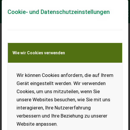
Cookie- und Datenschutzeinstellungen
Meine Transportkostenanfrage
Wie wir Cookies verwenden
Transport von Land- und Baumaschinen –
KEINE Tiertransporte
Keine Anfrage Möglich!
Wir können Cookies anfordern, die auf Ihrem
Gerät eingestellt werden. Wir verwenden
Cookies, um uns mitzuteilen, wenn Sie
unsere Websites besuchen, wie Sie mit uns
Ladeort
interagieren, Ihre Nutzererfahrung
verbessern und Ihre Beziehung zu unserer
PLZ
Ort
Website anpassen.