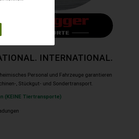
ATIONAL. INTERNATIONAL.
nheimisches Personal und Fahrzeuge garantieren
chinen-, Stückgut- und Sondertransport.
n (KEINE Tiertransporte)
ladungen