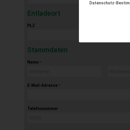
Datenschutz-Besti
Entladeort
PLZ
Ort
Stammdaten
Name
*
E-Mail-Adresse
*
Telefonnummer