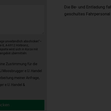
Die Be- und Entladung fa
geschultes Fahrpersonal
age unverbindlich abschicken“–
e 8, A-6912 Hörbranz,
sporte wird sich in Kürze mit
angebot übermitteln.
eine Zustimmung für die
J.Moosbrugger e.U. Handel
arbeitung meiner Anfrage,
r e.U. Handel &
icken