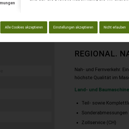
mmungen
Alle Cookies akzeptieren
Einstellungen akzeptieren
Nicht erlauben
REGIONAL. N
Nah- und Fernverkehr. Ei
höchste Qualität im Mas
Land- und Baumaschine
Teil- sowie Komplett
Sonderabmessungen
Zollservice (CH)