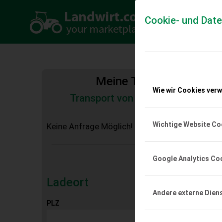
Cookie- und Dat
Meine Transportkosten
Wie wir Cookies ver
Transport von Land- und Baumas
Tiertransporte
Wichtige Website Co
Keine Anfrage Möglich!
Google Analytics Co
Ladeort
Andere externe Dien
PLZ
Ort