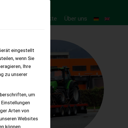
ten
Online-Produkte
Über uns
erät eingestellt
teilen, wenn Sie
eragieren, Ihre
ng zu unserer
berschriften, um
 Einstellungen
iger Arten von
 unseren Websites
ten können.