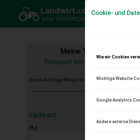
Cookie- und Dat
Meine Transportkosten
Wie wir Cookies ver
Transport von Land- und Baumas
Tiertransporte
Wichtige Website Co
Keine Anfrage Möglich!
Google Analytics Co
Ladeort
Andere externe Dien
PLZ
Ort