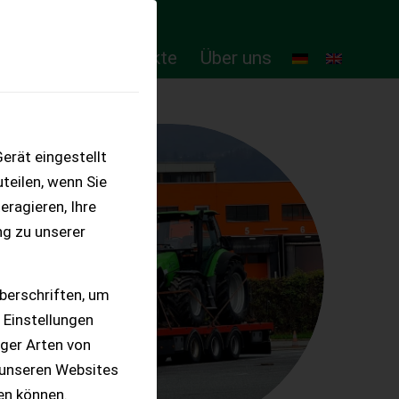
ten
Online-Produkte
Über uns
erät eingestellt
teilen, wenn Sie
eragieren, Ihre
ng zu unserer
berschriften, um
 Einstellungen
iger Arten von
 unseren Websites
ten können.