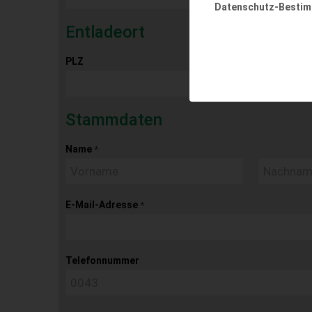
Datenschutz-Besti
Entladeort
PLZ
Ort
Stammdaten
Name
*
E-Mail-Adresse
*
Telefonnummer