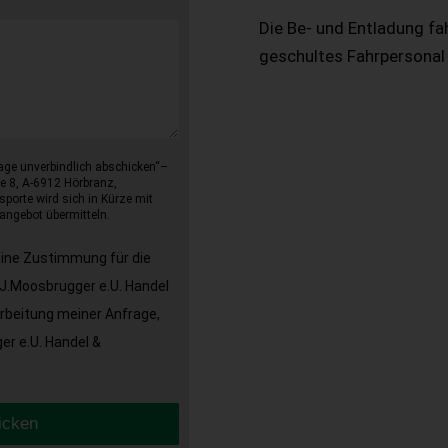
Die Be- und Entladung fa
geschultes Fahrpersonal
age unverbindlich abschicken“–
e 8, A-6912 Hörbranz,
sporte wird sich in Kürze mit
angebot übermitteln.
eine Zustimmung für die
J.Moosbrugger e.U. Handel
arbeitung meiner Anfrage,
r e.U. Handel &
icken