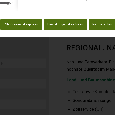
mmungen
Alle Cookies akzeptieren
Einstellungen akzeptieren
Nicht erlauben
REGIONAL. N
Nah- und Fernverkehr. Ei
höchste Qualität im Mas
Land- und Baumaschine
Teil- sowie Komplett
Sonderabmessungen
Zollservice (CH)