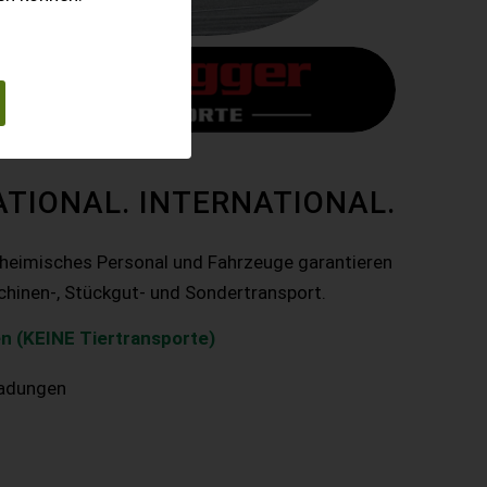
ATIONAL. INTERNATIONAL.
nheimisches Personal und Fahrzeuge garantieren
chinen-, Stückgut- und Sondertransport.
n (KEINE Tiertransporte)
ladungen