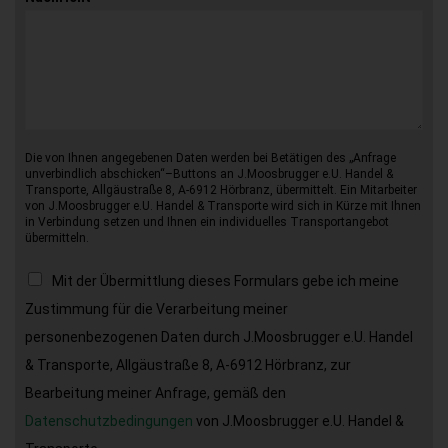
Die von Ihnen angegebenen Daten werden bei Betätigen des „Anfrage
unverbindlich abschicken“–Buttons an J.Moosbrugger e.U. Handel &
Transporte, Allgäustraße 8, A-6912 Hörbranz, übermittelt. Ein Mitarbeiter
von J.Moosbrugger e.U. Handel & Transporte wird sich in Kürze mit Ihnen
in Verbindung setzen und Ihnen ein individuelles Transportangebot
übermitteln.
Mit der Übermittlung dieses Formulars gebe ich meine
Zustimmung für die Verarbeitung meiner
personenbezogenen Daten durch J.Moosbrugger e.U. Handel
& Transporte, Allgäustraße 8, A-6912 Hörbranz, zur
Bearbeitung meiner Anfrage, gemäß den
Datenschutzbedingungen
von J.Moosbrugger e.U. Handel &