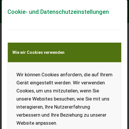
Cookie- und Datenschutzeinstellungen
Meine Transportkostenanfrage
Wie wir Cookies verwenden
Transport von Land- und Baumaschinen –
KEINE Tiertransporte
Keine Anfrage Möglich!
Wir können Cookies anfordern, die auf Ihrem
Gerät eingestellt werden. Wir verwenden
Cookies, um uns mitzuteilen, wenn Sie
unsere Websites besuchen, wie Sie mit uns
Ladeort
interagieren, Ihre Nutzererfahrung
verbessern und Ihre Beziehung zu unserer
PLZ
Ort
Website anpassen.