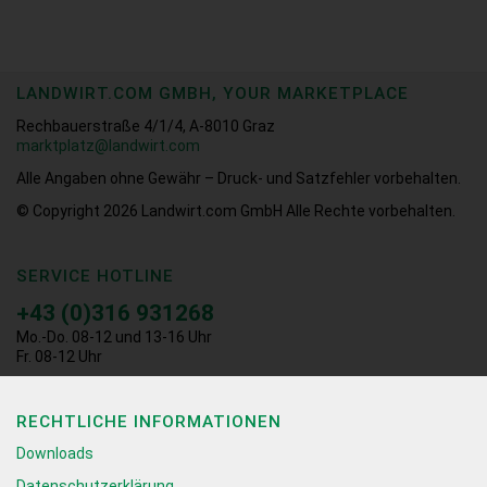
LANDWIRT.COM GMBH, YOUR MARKETPLACE
Rechbauerstraße 4/1/4, A-8010 Graz
marktplatz@landwirt.com
Alle Angaben ohne Gewähr – Druck- und Satzfehler vorbehalten.
© Copyright 2026
Landwirt.com GmbH Alle Rechte vorbehalten.
SERVICE HOTLINE
+43 (0)316 931268
Mo.-Do. 08-12 und 13-16 Uhr
Fr. 08-12 Uhr
RECHTLICHE INFORMATIONEN
Downloads
Datenschutzerklärung