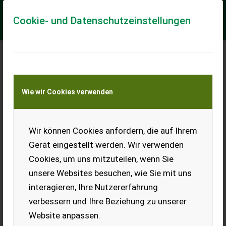
Cookie- und Datenschutzeinstellungen
Meine Transportkostenanfrage
Wie wir Cookies verwenden
Transport von Land- und Baumaschinen –
KEINE Tiertransporte
Wir können Cookies anfordern, die auf Ihrem
Steyr 188
Gerät eingestellt werden. Wir verwenden
Zum Verkauf steht ein Steyr
Cookies, um uns mitzuteilen, wenn Sie
T188 mit Big-Lift Frontlader
und Dunggabel in schönem
unsere Websites besuchen, wie Sie mit uns
Zustand. 1.190
interagieren, Ihre Nutzererfahrung
Betriebsstunden laut
Anzeige. 2021 wurden bei
verbessern und Ihre Beziehung zu unserer
un...
Website anpassen.
EUR 4.900
MwSt nicht ausweisbar