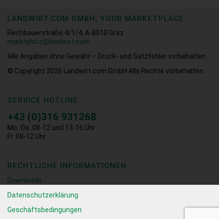
LANDWIRT.COM GMBH, YOUR MARKETPLACE
Rechbauerstraße 4/1/4, A-8010 Graz
marktplatz@landwirt.com
Alle Angaben ohne Gewähr – Druck- und Satzfehler vorbehalten.
© Copyright 2026
Landwirt.com GmbH Alle Rechte vorbehalten.
SERVICE HOTLINE
+43 (0)316 931268
Mo.-Do. 08-12 und 13-16 Uhr
Fr. 08-12 Uhr
RECHTLICHE INFORMATIONEN
Downloads
Datenschutzerklärung
Geschäftsbedingungen