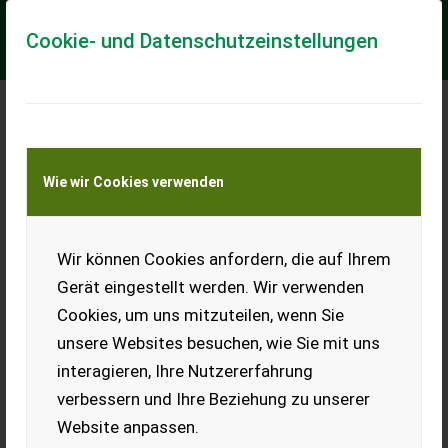
Cookie- und Datenschutzeinstellungen
Meine Transportkostenanfrage
Wie wir Cookies verwenden
Transport von Land- und Baumaschinen –
KEINE Tiertransporte
Wir können Cookies anfordern, die auf Ihrem
Sonstige Micheline 540/65R30
Gerät eingestellt werden. Wir verwenden
John Deere
Cookies, um uns mitzuteilen, wenn Sie
+Lochkreis: 150 mm +8-Loch +passend zu John Deere 5080R
unsere Websites besuchen, wie Sie mit uns
- 5100R +passend zu John Deere 5620 - 5820 +Micheline
Multibib +ca. 50% Profil
interagieren, Ihre Nutzererfahrung
verbessern und Ihre Beziehung zu unserer
EUR 1.290
inkl. 13% MwSt./Verm.
Website anpassen.