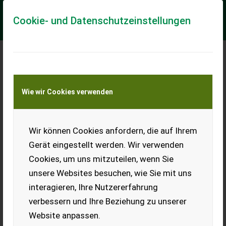
Cookie- und Datenschutzeinstellungen
Meine Transportkostenanfrage
Wie wir Cookies verwenden
Transport von Land- und Baumaschinen –
KEINE Tiertransporte
Wir können Cookies anfordern, die auf Ihrem
Sonstige Euromacchine Elektro-
Pumpenaggregat
Gerät eingestellt werden. Wir verwenden
Technische Daten & Ausstattung:
Cookies, um uns mitzuteilen, wenn Sie
unsere Websites besuchen, wie Sie mit uns
Es handelt sich um ein industrielles Pumpenaggregat
bestehend aus einer Kreiselpumpe, Elektromotor,
interagieren, Ihre Nutzererfahrung
Steuerschrank und Grundrahmen. Hersteller Aggr...
verbessern und Ihre Beziehung zu unserer
EUR 11.700
inkl. 20 % MwSt.
Website anpassen.