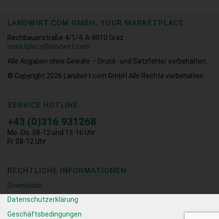
LANDWIRT.COM GMBH, YOUR MARKETPLACE
Rechbauerstraße 4/1/4, A-8010 Graz
marktplatz@landwirt.com
Alle Angaben ohne Gewähr – Druck- und Satzfehler vorbehalten.
© Copyright 2026
Landwirt.com GmbH Alle Rechte vorbehalten.
SERVICE HOTLINE
+43 (0)316 931268
Mo.-Do. 08-12 und 13-16 Uhr
Fr. 08-12 Uhr
RECHTLICHE INFORMATIONEN
Downloads
Datenschutzerklärung
Geschäftsbedingungen