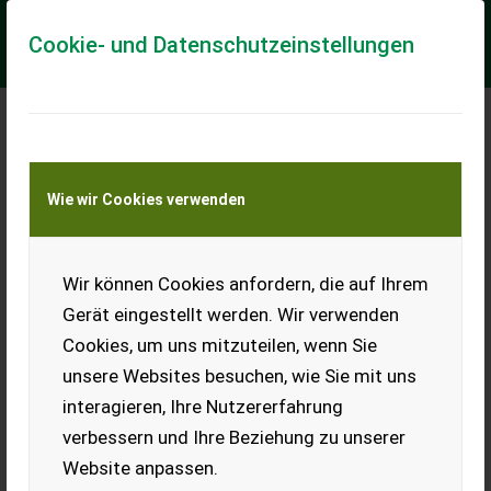
Cookie- und Datenschutzeinstellungen
Meine Transportkostenanfrage
Wie wir Cookies verwenden
Transport von Land- und Baumaschinen –
KEINE Tiertransporte
Wir können Cookies anfordern, die auf Ihrem
New Holland T4.110 V (Stage V)
Gerät eingestellt werden. Wir verwenden
Die landwirtschaftliche Hauptgenossenschaft bietet einen
Cookies, um uns mitzuteilen, wenn Sie
New Holland T4.110 V zum Verkauf an! Der New Holland
T4.110 V (Stage V) Traktor aus dem J...
unsere Websites besuchen, wie Sie mit uns
interagieren, Ihre Nutzererfahrung
EUR 95.160
inkl. 22 % Mwst
verbessern und Ihre Beziehung zu unserer
Website anpassen.