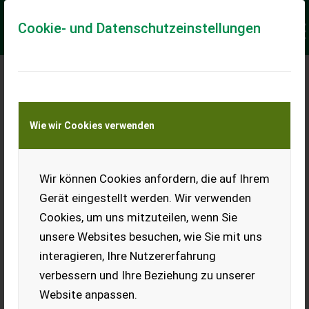
Cookie- und Datenschutzeinstellungen
Meine Transportkostenanfrage
Wie wir Cookies verwenden
Transport von Land- und Baumaschinen –
KEINE Tiertransporte
Keine Anfrage Möglich!
Wir können Cookies anfordern, die auf Ihrem
Gerät eingestellt werden. Wir verwenden
Cookies, um uns mitzuteilen, wenn Sie
unsere Websites besuchen, wie Sie mit uns
Ladeort
interagieren, Ihre Nutzererfahrung
verbessern und Ihre Beziehung zu unserer
PLZ
Ort
Website anpassen.