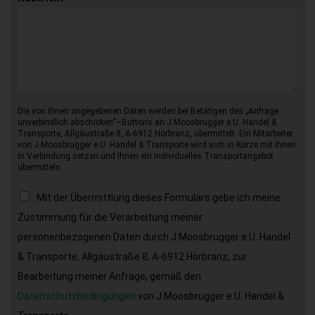
Die von Ihnen angegebenen Daten werden bei Betätigen des „Anfrage
unverbindlich abschicken“–Buttons an J.Moosbrugger e.U. Handel &
Transporte, Allgäustraße 8, A-6912 Hörbranz, übermittelt. Ein Mitarbeiter
von J.Moosbrugger e.U. Handel & Transporte wird sich in Kürze mit Ihnen
in Verbindung setzen und Ihnen ein individuelles Transportangebot
übermitteln.
Mit der Übermittlung dieses Formulars gebe ich meine
Zustimmung für die Verarbeitung meiner
personenbezogenen Daten durch J.Moosbrugger e.U. Handel
& Transporte, Allgäustraße 8, A-6912 Hörbranz, zur
Bearbeitung meiner Anfrage, gemäß den
Datenschutzbedingungen
von J.Moosbrugger e.U. Handel &