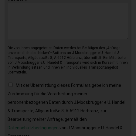
Die von Ihnen angegebenen Daten werden bei Betätigen des „Anfrage
unverbindlich abschicken“–Buttons an J.Moosbrugger e.U. Handel &
Transporte, Allgäustraße 8, A-6912 Hörbranz, übermittelt. Ein Mitarbeiter
von J.Moosbrugger e.U. Handel & Transporte wird sich in Kürze mit Ihnen
in Verbindung setzen und Ihnen ein individuelles Transportangebot
übermitteln.
Mit der Übermittlung dieses Formulars gebe ich meine
Zustimmung für die Verarbeitung meiner
personenbezogenen Daten durch J.Moosbrugger e.U. Handel
& Transporte, Allgäustraße 8, A-6912 Hörbranz, zur
Bearbeitung meiner Anfrage, gemäß den
Datenschutzbedingungen
von J.Moosbrugger e.U. Handel &