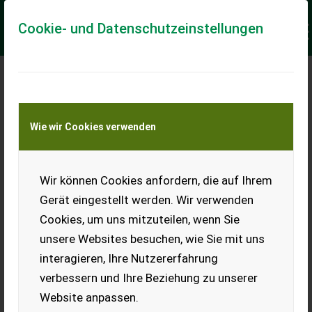
Cookie- und Datenschutzeinstellungen
Meine Transportkostenanfrage
Wie wir Cookies verwenden
Transport von Land- und Baumaschinen –
KEINE Tiertransporte
Keine Anfrage Möglich!
Wir können Cookies anfordern, die auf Ihrem
Gerät eingestellt werden. Wir verwenden
Cookies, um uns mitzuteilen, wenn Sie
unsere Websites besuchen, wie Sie mit uns
Ladeort
interagieren, Ihre Nutzererfahrung
verbessern und Ihre Beziehung zu unserer
PLZ
Ort
Website anpassen.