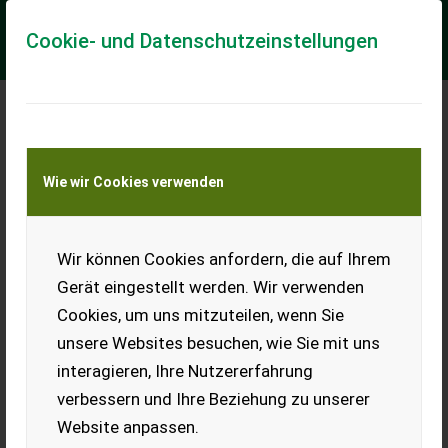
Cookie- und Datenschutzeinstellungen
Meine Transportkostenanfrage
Wie wir Cookies verwenden
Transport von Land- und Baumaschinen –
KEINE Tiertransporte
Wir können Cookies anfordern, die auf Ihrem
Lely Kreiselegge 300 cm
Gerät eingestellt werden. Wir verwenden
Lely Kreiselegge 300 Mit Rorstabwalze Zapfwellendurchtrieb
Cookies, um uns mitzuteilen, wenn Sie
für Anbaugeräte Mit mech. Hitsch CAT 2 Gelenkwelle mit
Überlastsicherung Zinken Neuwert...
unsere Websites besuchen, wie Sie mit uns
interagieren, Ihre Nutzererfahrung
EUR 3.600
inkl. 13% MwSt./Verm.
verbessern und Ihre Beziehung zu unserer
Website anpassen.