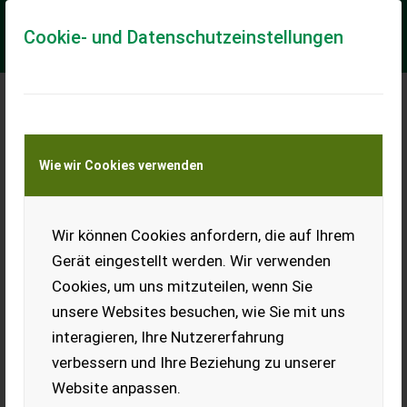
Cookie- und Datenschutzeinstellungen
Meine Transportkostenanfrage
Wie wir Cookies verwenden
Transport von Land- und Baumaschinen –
KEINE Tiertransporte
Wir können Cookies anfordern, die auf Ihrem
Sonstige Mechanisch 140-60
Gerät eingestellt werden. Wir verwenden
Leicht gebrauchte mechanische Kippschaufel 140/60 in sehr
Cookies, um uns mitzuteilen, wenn Sie
gutem Zustand. * Breite 140cm * Tiefe 60cm * Höhe
Grundbordwand 45cm * mechanische Kippu...
unsere Websites besuchen, wie Sie mit uns
interagieren, Ihre Nutzererfahrung
EUR 599
inkl. 20 % MwSt.
verbessern und Ihre Beziehung zu unserer
Website anpassen.