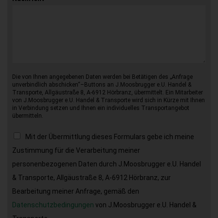
Die von Ihnen angegebenen Daten werden bei Betätigen des „Anfrage
unverbindlich abschicken“–Buttons an J.Moosbrugger e.U. Handel &
Transporte, Allgäustraße 8, A-6912 Hörbranz, übermittelt. Ein Mitarbeiter
von J.Moosbrugger e.U. Handel & Transporte wird sich in Kürze mit Ihnen
in Verbindung setzen und Ihnen ein individuelles Transportangebot
übermitteln.
Mit der Übermittlung dieses Formulars gebe ich meine
Zustimmung für die Verarbeitung meiner
personenbezogenen Daten durch J.Moosbrugger e.U. Handel
& Transporte, Allgäustraße 8, A-6912 Hörbranz, zur
Bearbeitung meiner Anfrage, gemäß den
Datenschutzbedingungen
von J.Moosbrugger e.U. Handel &