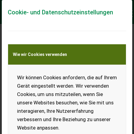
Cookie- und Datenschutzeinstellungen
Meine Transportkostenanfrage
Wie wir Cookies verwenden
Transport von Land- und Baumaschinen –
KEINE Tiertransporte
Keine Anfrage Möglich!
Wir können Cookies anfordern, die auf Ihrem
Gerät eingestellt werden. Wir verwenden
Cookies, um uns mitzuteilen, wenn Sie
unsere Websites besuchen, wie Sie mit uns
Ladeort
interagieren, Ihre Nutzererfahrung
verbessern und Ihre Beziehung zu unserer
PLZ
Ort
Website anpassen.