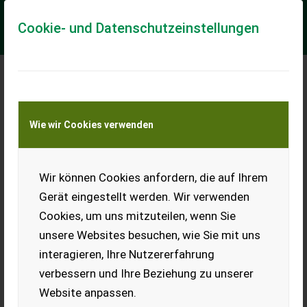
Cookie- und Datenschutzeinstellungen
Meine Transportkostenanfrage
Wie wir Cookies verwenden
Transport von Land- und Baumaschinen –
KEINE Tiertransporte
Wir können Cookies anfordern, die auf Ihrem
Deutz Fahr 6135 C TTV
Gerät eingestellt werden. Wir verwenden
AKTIONSMODELL - AUSTRIA Edition in Java Grün
Cookies, um uns mitzuteilen, wenn Sie
Der Deutz Fahr 6135 C TTV ist ein moderner Standardtraktor,
unsere Websites besuchen, wie Sie mit uns
der mit seiner hochentwickelten Ausstattung und
beeindruckenden Leistungsmerkmalen best...
interagieren, Ihre Nutzererfahrung
verbessern und Ihre Beziehung zu unserer
EUR 124.900
inkl. 20 % MwSt.
Website anpassen.