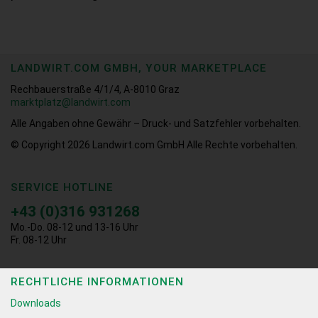
LANDWIRT.COM GMBH, YOUR MARKETPLACE
Rechbauerstraße 4/1/4, A-8010 Graz
marktplatz@landwirt.com
Alle Angaben ohne Gewähr – Druck- und Satzfehler vorbehalten.
© Copyright 2026
Landwirt.com GmbH Alle Rechte vorbehalten.
SERVICE HOTLINE
+43 (0)316 931268
Mo.-Do. 08-12 und 13-16 Uhr
Fr. 08-12 Uhr
RECHTLICHE INFORMATIONEN
Downloads