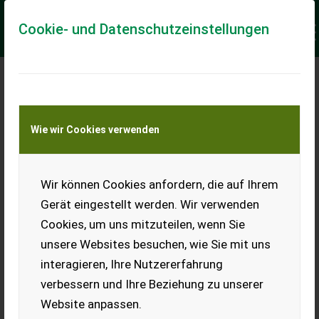
Cookie- und Datenschutzeinstellungen
Meine Transportkostenanfrage
Wie wir Cookies verwenden
Transport von Land- und Baumaschinen –
KEINE Tiertransporte
Keine Anfrage Möglich!
Wir können Cookies anfordern, die auf Ihrem
Gerät eingestellt werden. Wir verwenden
Cookies, um uns mitzuteilen, wenn Sie
unsere Websites besuchen, wie Sie mit uns
Ladeort
interagieren, Ihre Nutzererfahrung
verbessern und Ihre Beziehung zu unserer
PLZ
Ort
Website anpassen.