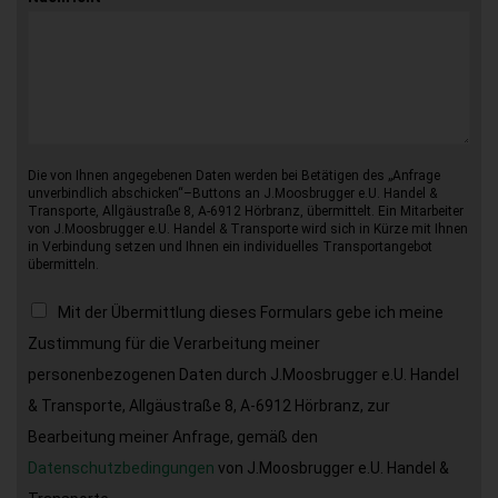
Die von Ihnen angegebenen Daten werden bei Betätigen des „Anfrage
unverbindlich abschicken“–Buttons an J.Moosbrugger e.U. Handel &
Transporte, Allgäustraße 8, A-6912 Hörbranz, übermittelt. Ein Mitarbeiter
von J.Moosbrugger e.U. Handel & Transporte wird sich in Kürze mit Ihnen
in Verbindung setzen und Ihnen ein individuelles Transportangebot
übermitteln.
Mit der Übermittlung dieses Formulars gebe ich meine
Zustimmung für die Verarbeitung meiner
personenbezogenen Daten durch J.Moosbrugger e.U. Handel
& Transporte, Allgäustraße 8, A-6912 Hörbranz, zur
Bearbeitung meiner Anfrage, gemäß den
Datenschutzbedingungen
von J.Moosbrugger e.U. Handel &