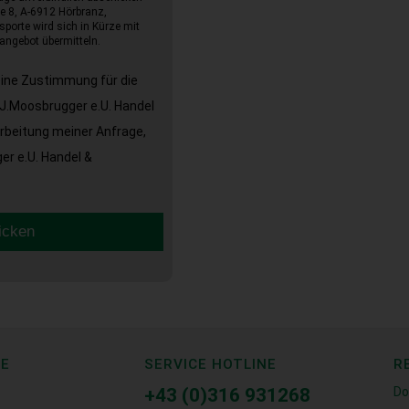
e 8, A-6912 Hörbranz,
sporte wird sich in Kürze mit
angebot übermitteln.
eine Zustimmung für die
J.Moosbrugger e.U. Handel
arbeitung meiner Anfrage,
r e.U. Handel &
icken
CE
SERVICE HOTLINE
R
+43 (0)316 931268
Do