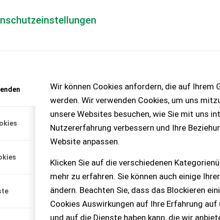
enschutzeinstellungen
Händlerlogin
für Händler
Mediada
anfrage
Wir können Cookies anfordern, die auf Ihrem G
wenden
chinen – KEINE
werden. Wir verwenden Cookies, um uns mitzu
unsere Websites besuchen, wie Sie mit uns int
okies
Nutzererfahrung verbessern und Ihre Beziehu
 HOURS
Website anpassen.
ENGINE: DIESEL DEUTZ – 68
okies
BRATION FREQUENCIES 2
Klicken Sie auf die verschiedenen Kategorienü
mehr zu erfahren. Sie können auch einige Ihrer
ändern. Beachten Sie, dass das Blockieren ein
ste
Cookies Auswirkungen auf Ihre Erfahrung auf
und auf die Dienste haben kann, die wir anbie