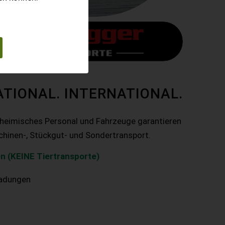
ATIONAL. INTERNATIONAL.
nheimisches Personal und Fahrzeuge garantieren
chinen-, Stückgut- und Sondertransport.
n (KEINE Tiertransporte)
ladungen