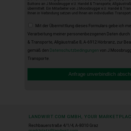
Buttons an J.Moosbrugger e.U. Handel & Transporte, Allgäustraß
übermittelt. Ein Mitarbeiter von J.Moosbrugger e.U. Handel & Tran
Ihnen in Verbindung setzen und Ihnen ein individuelles Transport
Mit der Übermittlung dieses Formulars gebe ich m
Verarbeitung meiner personenbezogenen Daten durch 
& Transporte, Allgäustraße 8, A-6912 Hörbranz, zur Be
gemäß den
Datenschutzbedingungen
von J.Moosbrugge
Transporte.
Anfrage unverbindlich absch
LANDWIRT.COM GMBH, YOUR MARKETPLA
Rechbauerstraße 4/1/4, A-8010 Graz
marktplatz@landwirt.com