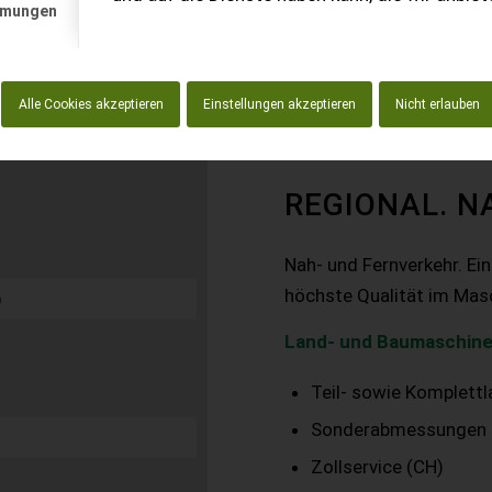
mmungen
Alle Cookies akzeptieren
Einstellungen akzeptieren
Nicht erlauben
REGIONAL. N
Nah- und Fernverkehr. Ei
höchste Qualität im Mas
Land- und Baumaschine
Teil- sowie Komplett
Sonderabmessungen
Zollservice (CH)