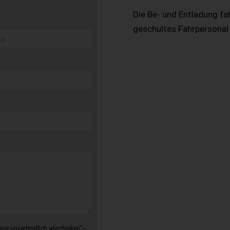
Die Be- und Entladung fa
geschultes Fahrpersonal
age unverbindlich abschicken“–