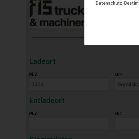
Datenschutz-Besti
Ladeort
PLZ
Ort
Entladeort
PLZ
Ort