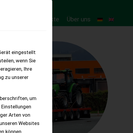
ten
Online-Produkte
Über uns
erät eingestellt
teilen, wenn Sie
eragieren, Ihre
ng zu unserer
berschriften, um
 Einstellungen
iger Arten von
 unseren Websites
ten können.