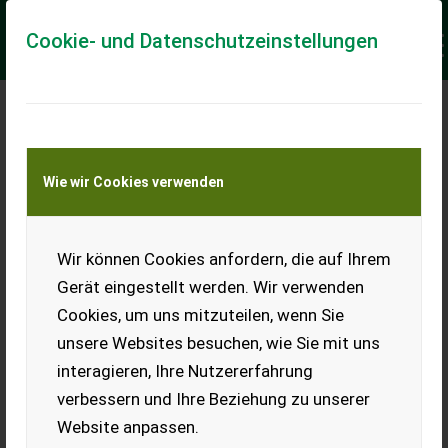
Cookie- und Datenschutzeinstellungen
Meine Transportkostenanfrage
Wie wir Cookies verwenden
Transport von Land- und Baumaschinen –
KEINE Tiertransporte
Keine Anfrage Möglich!
Wir können Cookies anfordern, die auf Ihrem
Gerät eingestellt werden. Wir verwenden
Cookies, um uns mitzuteilen, wenn Sie
unsere Websites besuchen, wie Sie mit uns
Ladeort
interagieren, Ihre Nutzererfahrung
verbessern und Ihre Beziehung zu unserer
PLZ
Ort
Website anpassen.