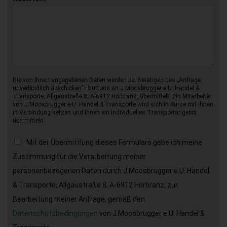
Die von Ihnen angegebenen Daten werden bei Betätigen des „Anfrage
unverbindlich abschicken“–Buttons an J.Moosbrugger e.U. Handel &
Transporte, Allgäustraße 8, A-6912 Hörbranz, übermittelt. Ein Mitarbeiter
von J.Moosbrugger e.U. Handel & Transporte wird sich in Kürze mit Ihnen
in Verbindung setzen und Ihnen ein individuelles Transportangebot
übermitteln.
Mit der Übermittlung dieses Formulars gebe ich meine
Zustimmung für die Verarbeitung meiner
personenbezogenen Daten durch J.Moosbrugger e.U. Handel
& Transporte, Allgäustraße 8, A-6912 Hörbranz, zur
Bearbeitung meiner Anfrage, gemäß den
Datenschutzbedingungen
von J.Moosbrugger e.U. Handel &