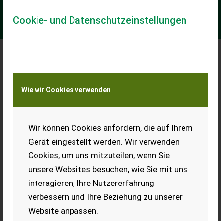
Cookie- und Datenschutzeinstellungen
Meine Transportkostenanfrage
Wie wir Cookies verwenden
Transport von Land- und Baumaschinen –
KEINE Tiertransporte
Wir können Cookies anfordern, die auf Ihrem
Hardi Master 1200 15m mit Ais Stream System
Gerät eingestellt werden. Wir verwenden
EDV: 73179; Feldspritze - mit 1.200lt. Behälter - mit 15m
Cookies, um uns mitzuteilen, wenn Sie
Gestänge mit 5 Teilbreiten - mti Air Stream System - mit
wegeabhängiger Ausbringung - mit...
unsere Websites besuchen, wie Sie mit uns
interagieren, Ihre Nutzererfahrung
EUR 28.900
inkl. 13% MwSt./Verm.
verbessern und Ihre Beziehung zu unserer
Website anpassen.