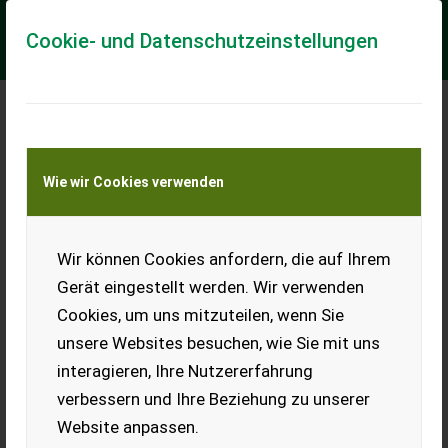
Cookie- und Datenschutzeinstellungen
Meine Transportkostenanfrage
Wie wir Cookies verwenden
Transport von Land- und Baumaschinen –
KEINE Tiertransporte
Wir können Cookies anfordern, die auf Ihrem
Hofman Sägespaltautomat HOFMAN PERO RCS
20T D NEU
Gerät eingestellt werden. Wir verwenden
Cookies, um uns mitzuteilen, wenn Sie
TECHNISCHE DATEN & AUSSTATTUNG - Spaltkraft: 20 t -
Zykluszeit: 6–12 Sekunden - Abförderband (LxBxH): 320 x 25 x
unsere Websites besuchen, wie Sie mit uns
220 cm - Zuführförderband: 84 cm ...
interagieren, Ihre Nutzererfahrung
EUR 9.970
inkl. 22 % MwSt.
verbessern und Ihre Beziehung zu unserer
Website anpassen.