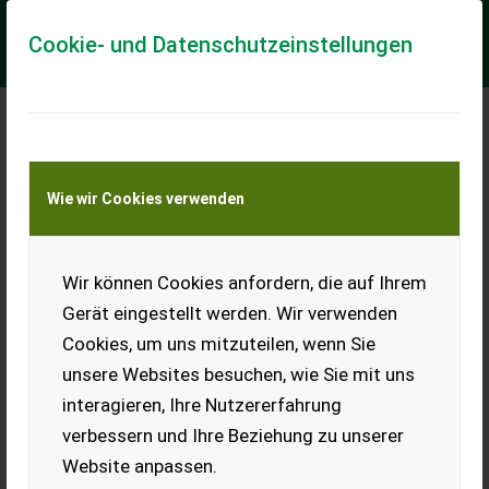
Cookie- und Datenschutzeinstellungen
Meine Transportkostenanfrage
Wie wir Cookies verwenden
Transport von Land- und Baumaschinen –
KEINE Tiertransporte
Wir können Cookies anfordern, die auf Ihrem
Pongratz BC 206/12 U-R
Gerät eingestellt werden. Wir verwenden
HZG 750kg, Tieflader Stahl, ungebremst, 155/70R13 Räder
Cookies, um uns mitzuteilen, wenn Sie
EUR 1.240
inkl. 20 % MwSt.
unsere Websites besuchen, wie Sie mit uns
interagieren, Ihre Nutzererfahrung
verbessern und Ihre Beziehung zu unserer
Website anpassen.