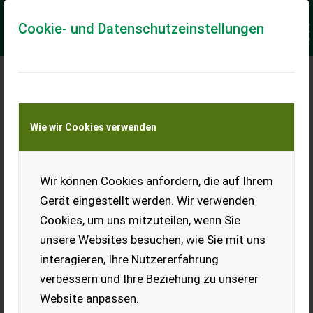
Cookie- und Datenschutzeinstellungen
Meine Transportkostenanfrage
Wie wir Cookies verwenden
Transport von Land- und Baumaschinen –
KEINE Tiertransporte
Keine Anfrage Möglich!
Wir können Cookies anfordern, die auf Ihrem
Gerät eingestellt werden. Wir verwenden
Cookies, um uns mitzuteilen, wenn Sie
unsere Websites besuchen, wie Sie mit uns
Ladeort
interagieren, Ihre Nutzererfahrung
verbessern und Ihre Beziehung zu unserer
PLZ
Ort
Website anpassen.