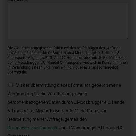
Die von Ihnen angegebenen Daten werden bei Betätigen des „Anfrage
unverbindlich abschicken“–Buttons an J.Moosbrugger e.U. Handel &
Transporte, Allgäustraße 8, A-6912 Hörbranz, übermittelt. Ein Mitarbeiter
von J.Moosbrugger e.U. Handel & Transporte wird sich in Kürze mit Ihnen
in Verbindung setzen und Ihnen ein individuelles Transportangebot
übermitteln.
Mit der Übermittlung dieses Formulars gebe ich meine
Zustimmung für die Verarbeitung meiner
personenbezogenen Daten durch J.Moosbrugger e.U. Handel
& Transporte, Allgäustraße 8, A-6912 Hörbranz, zur
Bearbeitung meiner Anfrage, gemäß den
Datenschutzbedingungen
von J.Moosbrugger e.U. Handel &