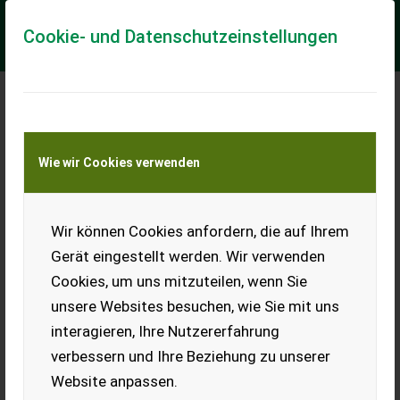
Cookie- und Datenschutzeinstellungen
Meine Transportkostenanfrage
Wie wir Cookies verwenden
Transport von Land- und Baumaschinen –
KEINE Tiertransporte
Wir können Cookies anfordern, die auf Ihrem
Nero Raupendumper
Gerät eingestellt werden. Wir verwenden
Daten: - Motor: Briggs & Stratton - Leistung: 9 PS - Hubraum:
Cookies, um uns mitzuteilen, wenn Sie
270 cm³ - Kraftstoff: Benzin - Ladekapazität: 500 kg -
Ladefläche: hydraulisch kippba...
unsere Websites besuchen, wie Sie mit uns
interagieren, Ihre Nutzererfahrung
EUR 2.990
inkl. 20 % MwSt.
verbessern und Ihre Beziehung zu unserer
Website anpassen.