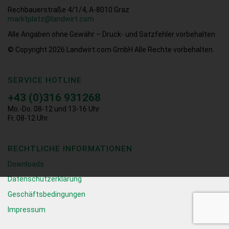
Rechbauerstraße 4/1/4, A-8010 Graz
marktplatz@landwirt.com
Alle Angaben ohne Gewähr – Druck- und Satzfehler vorbehalten.
© Copyright 2026
Landwirt.com GmbH Alle Rechte vorbehalten.
SERVICE HOTLINE
+43 (0)316 931268
Mo.-Do. 08-12 und 13-16 Uhr
Fr. 08-12 Uhr
RECHTLICHE INFORMATIONEN
Downloads
Datenschutzerklärung
Geschäftsbedingungen
Impressum