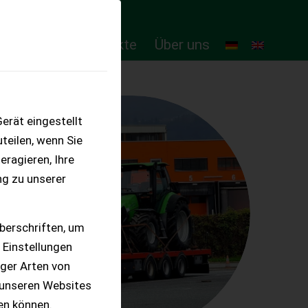
ten
Online-Produkte
Über uns
erät eingestellt
teilen, wenn Sie
eragieren, Ihre
ng zu unserer
berschriften, um
 Einstellungen
iger Arten von
 unseren Websites
ten können.