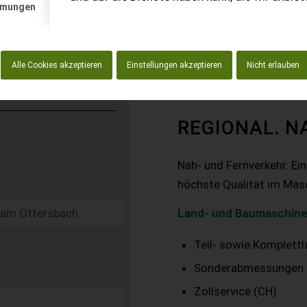
mmungen
Alle Cookies akzeptieren
Einstellungen akzeptieren
Nicht erlauben
REGIONAL. N
Nah- und Fernverkehr. Ei
höchste Qualität im Mas
Land- und Baumaschine
Teil- sowie Komplett
Sonderabmessungen
Zollservice (CH)