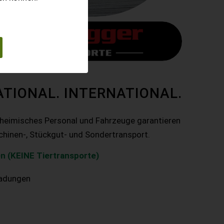
ATIONAL. INTERNATIONAL.
nheimisches Personal und Fahrzeuge garantieren
chinen-, Stückgut- und Sondertransport.
n (KEINE Tiertransporte)
ladungen