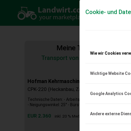
Cookie- und Dat
Meine Transportkosten
Wie wir Cookies ver
Transport von Land- und Baumas
Tiertransporte
Wichtige Website Co
Hofman Kehrmaschine Swipy
CPK-220 (Heckanbau, Zapfwellenantrieb)
Google Analytics Co
Technische Daten: - Arbeitsbreite: 2,2 m - Gewicht: 235
- Neigungswinkel: 25° - Bürstendurchmesser: 520 mm - An
Andere externe Dien
EUR 2.360
inkl. 20 % MwSt.