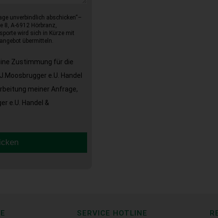
age unverbindlich abschicken“–
e 8, A-6912 Hörbranz,
sporte wird sich in Kürze mit
angebot übermitteln.
eine Zustimmung für die
J.Moosbrugger e.U. Handel
arbeitung meiner Anfrage,
r e.U. Handel &
icken
CE
SERVICE HOTLINE
R