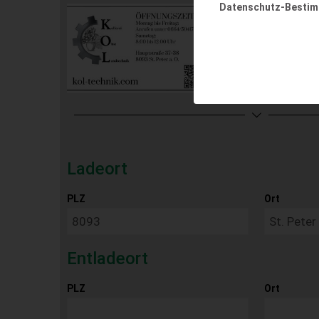
Datenschutz-Besti
Ladeort
PLZ
Ort
Entladeort
PLZ
Ort