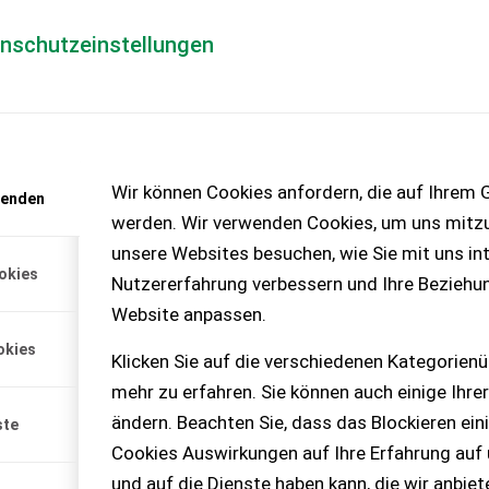
enschutzeinstellungen
Händlerlogin
für Händler
Mediada
anfrage
Wir können Cookies anfordern, die auf Ihrem G
wenden
chinen – KEINE
werden. Wir verwenden Cookies, um uns mitzu
unsere Websites besuchen, wie Sie mit uns int
okies
Nutzererfahrung verbessern und Ihre Beziehu
Website anpassen.
okies
Klicken Sie auf die verschiedenen Kategorienü
 kg - Transportbreite: 2,38 m
mehr zu erfahren. Sie können auch einige Ihrer
trieb: ...
ändern. Beachten Sie, dass das Blockieren ein
ste
Cookies Auswirkungen auf Ihre Erfahrung auf
und auf die Dienste haben kann, die wir anbie