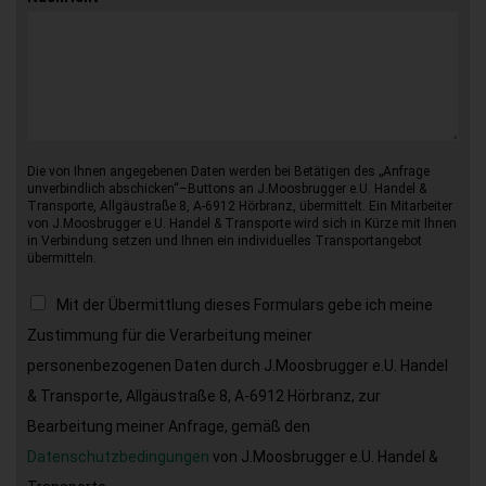
Die von Ihnen angegebenen Daten werden bei Betätigen des „Anfrage
unverbindlich abschicken“–Buttons an J.Moosbrugger e.U. Handel &
Transporte, Allgäustraße 8, A-6912 Hörbranz, übermittelt. Ein Mitarbeiter
von J.Moosbrugger e.U. Handel & Transporte wird sich in Kürze mit Ihnen
in Verbindung setzen und Ihnen ein individuelles Transportangebot
übermitteln.
Mit der Übermittlung dieses Formulars gebe ich meine
Zustimmung für die Verarbeitung meiner
personenbezogenen Daten durch J.Moosbrugger e.U. Handel
& Transporte, Allgäustraße 8, A-6912 Hörbranz, zur
Bearbeitung meiner Anfrage, gemäß den
Datenschutzbedingungen
von J.Moosbrugger e.U. Handel &