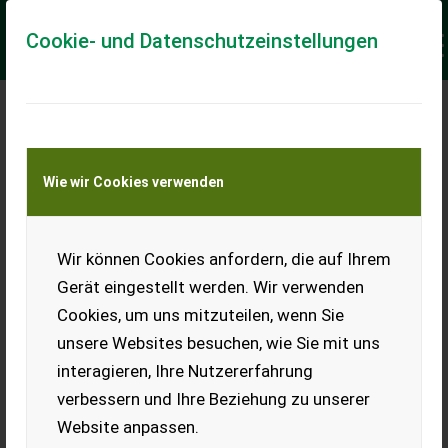
Cookie- und Datenschutzeinstellungen
Meine Transportkostenanfrage
Wie wir Cookies verwenden
Transport von Land- und Baumaschinen –
KEINE Tiertransporte
Keine Anfrage Möglich!
Wir können Cookies anfordern, die auf Ihrem
Gerät eingestellt werden. Wir verwenden
Cookies, um uns mitzuteilen, wenn Sie
unsere Websites besuchen, wie Sie mit uns
Ladeort
interagieren, Ihre Nutzererfahrung
verbessern und Ihre Beziehung zu unserer
PLZ
Ort
Website anpassen.