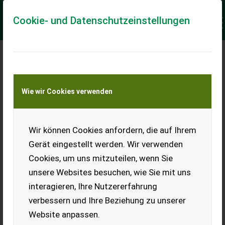
Cookie- und Datenschutzeinstellungen
Meine Transportkostenanfrage
Wie wir Cookies verwenden
Transport von Land- und Baumaschinen –
KEINE Tiertransporte
Keine Anfrage Möglich!
Wir können Cookies anfordern, die auf Ihrem
Gerät eingestellt werden. Wir verwenden
Cookies, um uns mitzuteilen, wenn Sie
unsere Websites besuchen, wie Sie mit uns
Ladeort
interagieren, Ihre Nutzererfahrung
verbessern und Ihre Beziehung zu unserer
PLZ
Ort
Website anpassen.