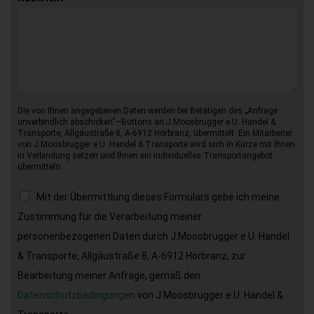
Die von Ihnen angegebenen Daten werden bei Betätigen des „Anfrage
unverbindlich abschicken“–Buttons an J.Moosbrugger e.U. Handel &
Transporte, Allgäustraße 8, A-6912 Hörbranz, übermittelt. Ein Mitarbeiter
von J.Moosbrugger e.U. Handel & Transporte wird sich in Kürze mit Ihnen
in Verbindung setzen und Ihnen ein individuelles Transportangebot
übermitteln.
Mit der Übermittlung dieses Formulars gebe ich meine
Zustimmung für die Verarbeitung meiner
personenbezogenen Daten durch J.Moosbrugger e.U. Handel
& Transporte, Allgäustraße 8, A-6912 Hörbranz, zur
Bearbeitung meiner Anfrage, gemäß den
Datenschutzbedingungen
von J.Moosbrugger e.U. Handel &